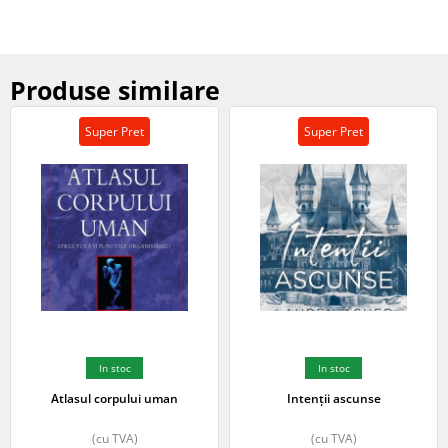
Produse similare
Super Pret
Super Pret
In stoc
In stoc
Atlasul corpului uman
Intenții ascunse
(cu TVA)
(cu TVA)