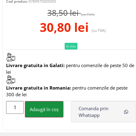
Cod produs:
9789975005005
38,50
lei
(cu TVA)
30,80
lei
(cu TVA)
In stoc
Livrare gratuita in Galati:
pentru comenzile de peste 50 de
lei
Livrare gratuita in Romania:
pentru comenzile de peste
300 de lei
Comanda prin
Adaugă în coș
Whatsapp