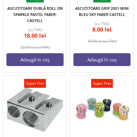
ASCUȚITOARE DUBLĂ ROLL ON
ASCUȚITOARE GRIP 2001 MINI
SPARKLE PASTEL FABER-
BLEU SKY FABER-CASTELL
CASTELL
(cu TVA)
8,00
lei
(cu TVA)
18,00
lei
10,00
lei
(cu TVA)
22,50
lei
(cu TVA)
Adaugă în coș
Adaugă în coș
Super Pret
Super Pret