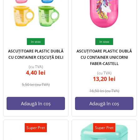
In stoc
In stoc
ASCUȚITOARE PLASTIC DUBLĂ
ASCUȚITOARE PLASTIC DUBLĂ
CU CONTAINER CEȘCUȚĂ DELI
CU CONTAINER UNICORNI
FABER-CASTELL
(cu TVA)
4,40
lei
(cu TVA)
13,20
lei
5,50
lei
(cu TVA)
16,50
lei
(cu TVA)
Adaugă în coș
Adaugă în coș
Super Pret
Super Pret