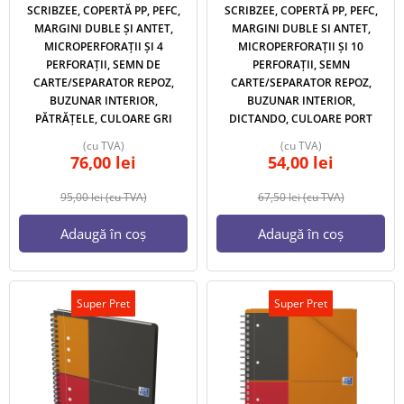
SCRIBZEE, COPERTĂ PP, PEFC,
SCRIBZEE, COPERTĂ PP, PEFC,
MARGINI DUBLE ȘI ANTET,
MARGINI DUBLE SI ANTET,
MICROPERFORAȚII ȘI 4
MICROPERFORAȚII ȘI 10
PERFORAȚII, SEMN DE
PERFORAȚII, SEMN
CARTE/SEPARATOR REPOZ,
CARTE/SEPARATOR REPOZ,
BUZUNAR INTERIOR,
BUZUNAR INTERIOR,
PĂTRĂȚELE, CULOARE GRI
DICTANDO, CULOARE PORT
(cu TVA)
(cu TVA)
76,00
lei
54,00
lei
95,00
lei
(cu TVA)
67,50
lei
(cu TVA)
Adaugă în coș
Adaugă în coș
Super Pret
Super Pret