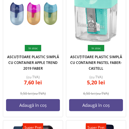
In stoc
In stoc
ASCUȚITOARE PLASTIC SIMPLĂ
ASCUȚITOARE PLASTIC SIMPLĂ
CU CONTAINER APPLE TREND
CU CONTAINER PASTEL FABER-
2019 FABER
CASTELL
(cu TVA)
(cu TVA)
7,60
lei
5,20
lei
9,50
lei
(cu TVA)
6,50
lei
(cu TVA)
Adaugă în coș
Adaugă în coș
Super Pret
Super Pret