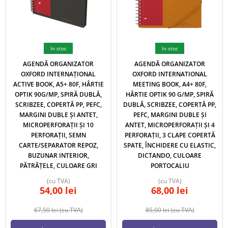
In stoc
In stoc
AGENDĂ ORGANIZATOR
AGENDĂ ORGANIZATOR
OXFORD INTERNAȚIONAL
OXFORD INTERNATIONAL
ACTIVE BOOK, A5+ 80F, HÂRTIE
MEETING BOOK, A4+ 80F,
OPTIK 90G/MP, SPIRĂ DUBLĂ,
HÂRTIE OPTIK 90 G/MP, SPIRĂ
SCRIBZEE, COPERTĂ PP, PEFC,
DUBLĂ, SCRIBZEE, COPERTĂ PP,
MARGINI DUBLE ȘI ANTET,
PEFC, MARGINI DUBLE ȘI
MICROPERFORAȚII ȘI 10
ANTET, MICROPERFORAȚII ȘI 4
PERFORAȚII, SEMN
PERFORAȚII, 3 CLAPE COPERTĂ
CARTE/SEPARATOR REPOZ,
SPATE, ÎNCHIDERE CU ELASTIC,
BUZUNAR INTERIOR,
DICTANDO, CULOARE
PĂTRĂȚELE, CULOARE GRI
PORTOCALIU
(cu TVA)
(cu TVA)
54,00
lei
68,00
lei
67,50
lei
(cu TVA)
85,00
lei
(cu TVA)