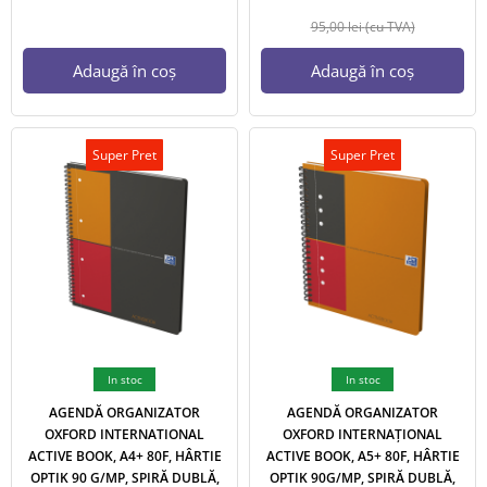
95,00
lei
(cu TVA)
Adaugă în coș
Adaugă în coș
Super Pret
Super Pret
In stoc
In stoc
AGENDĂ ORGANIZATOR
AGENDĂ ORGANIZATOR
OXFORD INTERNATIONAL
OXFORD INTERNAȚIONAL
ACTIVE BOOK, A4+ 80F, HÂRTIE
ACTIVE BOOK, A5+ 80F, HÂRTIE
OPTIK 90 G/MP, SPIRĂ DUBLĂ,
OPTIK 90G/MP, SPIRĂ DUBLĂ,