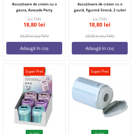
Ascuțitoare de creion cu o
Ascuțitoare de creion cu o
gaura, Avocado Party
gaură, figurină Sirenă, 2 culori
(cu TVA)
(cu TVA)
18,80
lei
18,80
lei
23,50
lei
(cu TVA)
23,50
lei
(cu TVA)
Adaugă în coș
Adaugă în coș
Super Pret
Super Pret
In stoc
In stoc