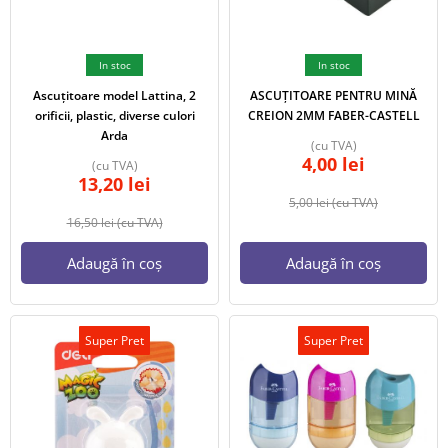
In stoc
In stoc
Ascuțitoare model Lattina, 2
ASCUȚITOARE PENTRU MINĂ
orificii, plastic, diverse culori
CREION 2MM FABER-CASTELL
Arda
(cu TVA)
4,00
lei
(cu TVA)
13,20
lei
5,00
lei
(cu TVA)
16,50
lei
(cu TVA)
Adaugă în coș
Adaugă în coș
Super Pret
Super Pret