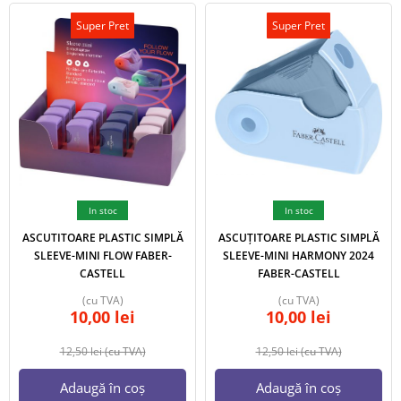
Super Pret
Super Pret
In stoc
In stoc
ASCUTITOARE PLASTIC SIMPLĂ
ASCUȚITOARE PLASTIC SIMPLĂ
SLEEVE-MINI FLOW FABER-
SLEEVE-MINI HARMONY 2024
CASTELL
FABER-CASTELL
(cu TVA)
(cu TVA)
10,00
lei
10,00
lei
12,50
lei
(cu TVA)
12,50
lei
(cu TVA)
Adaugă în coș
Adaugă în coș