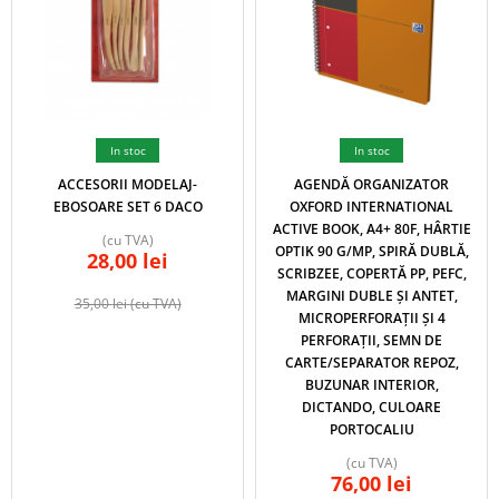
In stoc
In stoc
ACCESORII MODELAJ-
AGENDĂ ORGANIZATOR
EBOSOARE SET 6 DACO
OXFORD INTERNATIONAL
ACTIVE BOOK, A4+ 80F, HÂRTIE
(cu TVA)
OPTIK 90 G/MP, SPIRĂ DUBLĂ,
28,00
lei
SCRIBZEE, COPERTĂ PP, PEFC,
MARGINI DUBLE ȘI ANTET,
35,00
lei
(cu TVA)
MICROPERFORAȚII ȘI 4
PERFORAȚII, SEMN DE
CARTE/SEPARATOR REPOZ,
BUZUNAR INTERIOR,
DICTANDO, CULOARE
PORTOCALIU
(cu TVA)
76,00
lei