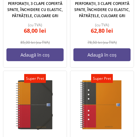
PERFORAȚII, 3 CLAPE COPERTĂ
PERFORAȚII, 3 CLAPE COPERTĂ
SPATE, ÎNCHIDERE CU ELASTIC,
SPATE, ÎNCHIDERE CU ELASTIC,
PĂTRĂȚELE, CULOARE GRI
PĂTRĂȚELE, CULOARE GRI
(cu TVA)
(cu TVA)
68,00
lei
62,80
lei
85,00
lei
(cu TVA)
78,50
lei
(cu TVA)
Adaugă în coș
Adaugă în coș
Super Pret
Super Pret