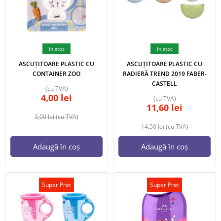
In stoc
In stoc
ASCUȚITOARE PLASTIC CU
ASCUȚITOARE PLASTIC CU
CONTAINER ZOO
RADIERĂ TREND 2019 FABER-
CASTELL
(cu TVA)
4,00
lei
(cu TVA)
11,60
lei
5,00
lei
(cu TVA)
14,50
lei
(cu TVA)
Adaugă în coș
Adaugă în coș
Super Pret
Super Pret