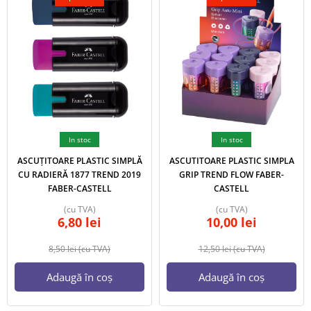
In stoc
In stoc
ASCUȚITOARE PLASTIC SIMPLĂ
ASCUTITOARE PLASTIC SIMPLA
CU RADIERĂ 1877 TREND 2019
GRIP TREND FLOW FABER-
FABER-CASTELL
CASTELL
(cu TVA)
(cu TVA)
6,80
lei
10,00
lei
8,50
lei
(cu TVA)
12,50
lei
(cu TVA)
Adaugă în coș
Adaugă în coș