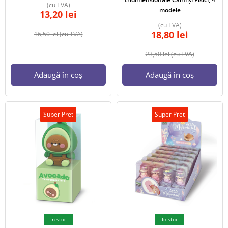
(cu TVA)
modele
13,20
lei
(cu TVA)
18,80
lei
16,50
lei
(cu TVA)
23,50
lei
(cu TVA)
Adaugă în coș
Adaugă în coș
Super Pret
Super Pret
In stoc
In stoc