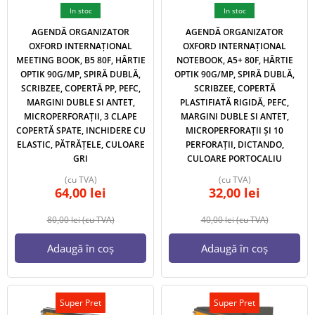
In stoc
In stoc
AGENDĂ ORGANIZATOR
AGENDĂ ORGANIZATOR
OXFORD INTERNAȚIONAL
OXFORD INTERNAȚIONAL
MEETING BOOK, B5 80F, HÂRTIE
NOTEBOOK, A5+ 80F, HÂRTIE
OPTIK 90G/MP, SPIRĂ DUBLĂ,
OPTIK 90G/MP, SPIRĂ DUBLĂ,
SCRIBZEE, COPERTĂ PP, PEFC,
SCRIBZEE, COPERTĂ
MARGINI DUBLE SI ANTET,
PLASTIFIATĂ RIGIDĂ, PEFC,
MICROPERFORAȚII, 3 CLAPE
MARGINI DUBLE SI ANTET,
COPERTĂ SPATE, INCHIDERE CU
MICROPERFORAȚII ȘI 10
ELASTIC, PĂTRĂȚELE, CULOARE
PERFORAȚII, DICTANDO,
GRI
CULOARE PORTOCALIU
(cu TVA)
(cu TVA)
64,00
lei
32,00
lei
80,00
lei
(cu TVA)
40,00
lei
(cu TVA)
Adaugă în coș
Adaugă în coș
Super Pret
Super Pret