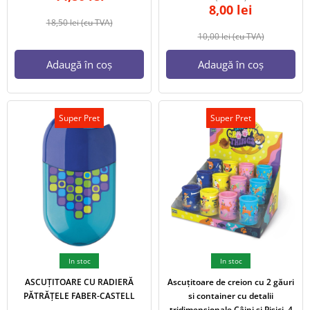
8,00
lei
18,50
lei
(cu TVA)
10,00
lei
(cu TVA)
Adaugă în coș
Adaugă în coș
Super Pret
Super Pret
In stoc
In stoc
ASCUȚITOARE CU RADIERĂ
Ascuțitoare de creion cu 2 găuri
PĂTRĂȚELE FABER-CASTELL
si container cu detalii
tridimensionale Câini și Pisici, 4