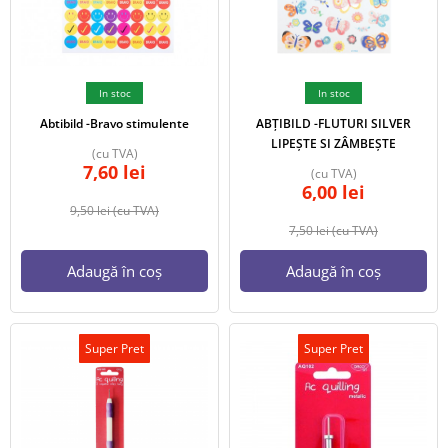
In stoc
In stoc
Abtibild -Bravo stimulente
ABȚIBILD -FLUTURI SILVER
LIPEȘTE SI ZÂMBEȘTE
(cu TVA)
7,60
lei
(cu TVA)
6,00
lei
9,50
lei
(cu TVA)
7,50
lei
(cu TVA)
Adaugă în coș
Adaugă în coș
Super Pret
Super Pret