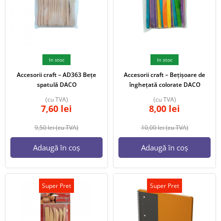
In stoc
In stoc
Accesorii craft – AD363 Bețe
Accesorii craft – Bețișoare de
spatulă DACO
înghețată colorate DACO
(cu TVA)
(cu TVA)
7,60
lei
8,00
lei
9,50
lei
(cu TVA)
10,00
lei
(cu TVA)
Adaugă în coș
Adaugă în coș
Super Pret
Super Pret