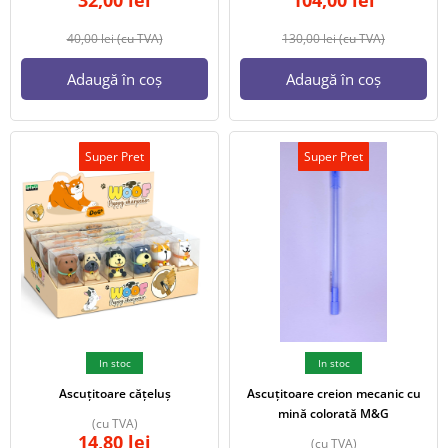
32,00
lei
104,00
lei
40,00
lei
(cu TVA)
130,00
lei
(cu TVA)
Adaugă în coș
Adaugă în coș
Super Pret
Super Pret
In stoc
In stoc
Ascuțitoare cățeluș
Ascuțitoare creion mecanic cu
mină colorată M&G
(cu TVA)
14,80
lei
(cu TVA)