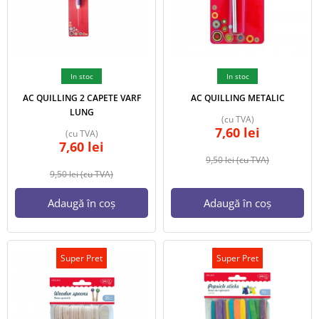
In stoc
In stoc
AC QUILLING 2 CAPETE VARF
AC QUILLING METALIC
LUNG
(cu TVA)
7,60
lei
(cu TVA)
7,60
lei
9,50
lei
(cu TVA)
9,50
lei
(cu TVA)
Adaugă în coș
Adaugă în coș
Super Pret
Super Pret