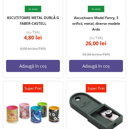
In stoc
In stoc
ASCUȚITOARE METAL DUBLĂ G
Ascuțitoare Model Fancy, 3
FABER-CASTELL
orificii, metal, diverse modele
Arda
(cu TVA)
4,80
lei
(cu TVA)
26,00
lei
6,00
lei
(cu TVA)
32,50
lei
(cu TVA)
Adaugă în coș
Adaugă în coș
Super Pret
Super Pret