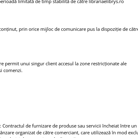
rioadă limitată de timp stabilită de către librariaelibrys.ro
 conținut, prin orice mijloc de comunicare pus la dispoziție de cătr
 permit unui singur client accesul la zone restricționate ale
și comenzi.
: Contractul de furnizare de produse sau servicii încheiat între un
nzare organizat de către comerciant, care utilizează în mod exclu