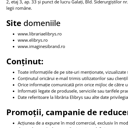
2, etaj 3, ap. 33 și punct de lucru Galați, Bld. Siderurgiștilor n
legii române.
Site
domeniile
www.librariaelibrys.ro
www.elibrys.ro
www.imaginesibrand.ro
Conținut:
Toate informațiile de pe site-uri menționate, vizualizate
Conținutul oricărui e-mail trimis utilizatorilor sau cliențil
Orice informație comunicată prin orice mijloc de către un
Informații legate de produsele, serviciile sau tarifele pra
Date referitoare la librăria Elibrys sau alte date privilegia
Promoții, campanie de reducer
Acțiunea de a expune în mod comercial, exclusiv în mod 