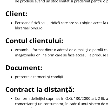
de produse având un stoc limitat și predefinit pentru o pe
Client:
Persoană fizică sau juridică care are sau obține acces la
librariaelibrys.ro
Contul clientului:
Ansamblu format dintr-o adresă de e-mail și o parolă care
magazinului online prin care se face accesul la produse 
Document:
prezentele termeni și condiții.
Contract la distanță:
Conform definiției cuprinse în O.G. 130/2000 art. 2 lit. a
comerciant și un consumator, în cadrul unui sistem de vâ