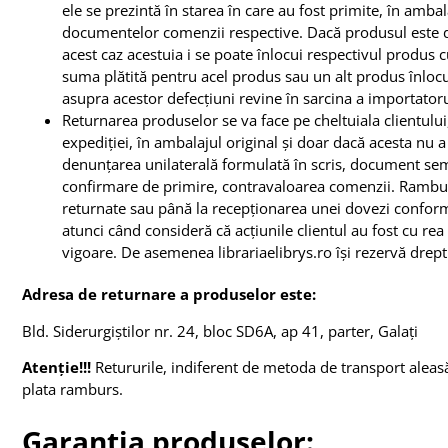
ele se prezintă în starea în care au fost primite, în amba
documentelor comenzii respective. Dacă produsul este de
acest caz acestuia i se poate înlocui respectivul produs c
suma plătită pentru acel produs sau un alt produs înlocu
asupra acestor defecțiuni revine în sarcina a importatorul
Returnarea produselor se va face pe cheltuiala clientului, 
expediției, în ambalajul original și doar dacă acesta nu 
denunțarea unilaterală formulată în scris, document sem
confirmare de primire, contravaloarea comenzii. Rambu
returnate sau până la recepționarea unei dovezi conform 
atunci când consideră că acțiunile clientul au fost cu rea v
vigoare. De asemenea librariaelibrys.ro își rezervă drept
Adresa de returnare a produselor este:
Bld. Siderurgiștilor nr. 24, bloc SD6A, ap 41, parter, Galați
Atenție!!!
Retururile, indiferent de metoda de transport aleasă,
plata ramburs.
Garanția produselor: