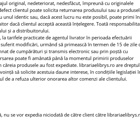
lajul original, nedeteriorat, nedesfăcut, împreună cu originalele
fect clientul poate solicita returnarea produsului sau a produsel
u unul identic sau, dacă acest lucru nu este posibil, poate primi î
itor dacă clientul acceptă această înțelegere. Toată responsabilita
ui și a distribuitorului.
la tarifele practicate de agentul livrator în perioada efectuării
a suferit modificări, urmând să primească în termen de 15 de zile 
nat de cumpărături și transmis electronic sau prin poștă cu
rsarea poate fi amânată până la momentul primirii produselor
căreia produsele au fost expediate. librariaelibrys.ro are dreptul
oință să solicite acestuia daune interese, în condițiile legislației î
ul de a refuza ulterior onorarea altor comenzi ale clientului.
 nu se vor expedia niciodată de către client către librariaelibrys.