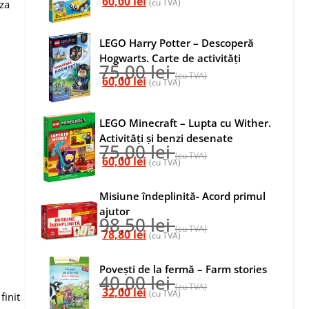
60,00
lei
(cu TVA)
aza
LEGO Harry Potter – Descoperă
Hogwarts. Carte de activități
75,00
lei
(cu TVA)
60,00
lei
(cu TVA)
LEGO Minecraft – Lupta cu Wither.
Activități și benzi desenate
75,00
lei
(cu TVA)
60,00
lei
(cu TVA)
Misiune îndeplinită- Acord primul
ajutor
98,50
lei
(cu TVA)
78,80
lei
(cu TVA)
Povești de la fermă – Farm stories
40,00
lei
(cu TVA)
32,00
lei
(cu TVA)
finit