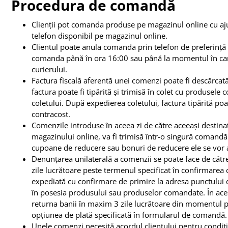
Procedura de comandă
Clienții pot comanda produse pe magazinul online cu aj
telefon disponibil pe magazinul online.
Clientul poate anula comanda prin telefon de preferință 
comanda până în ora 16:00 sau până la momentul în care
curierului.
Factura fiscală aferentă unei comenzi poate fi descărcată
factura poate fi tipărită și trimisă în colet cu produsel
coletului. După expedierea coletului, factura tipărită poat
contracost.
Comenzile introduse în aceea zi de către aceeași destinaț
magazinului online, va fi trimisă într-o singură comandă
cupoane de reducere sau bonuri de reducere ele se vor 
Denunțarea unilaterală a comenzii se poate face de către
zile lucrătoare peste termenul specificat în confirmarea 
expediată cu confirmare de primire la adresa punctului 
în posesia produsului sau produselor comandate. În acest 
returna banii în maxim 3 zile lucrătoare din momentul p
opțiunea de plată specificată în formularul de comandă.
Unele comenzi necesită acordul clientului pentru condițiil