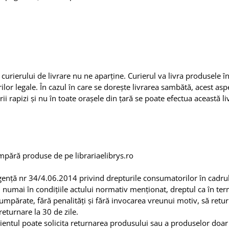
 curierului de livrare nu ne aparține. Curierul va livra produsele î
rilor legale. În cazul în care se dorește livrarea sambătă, acest asp
i rapizi și nu în toate orașele din țară se poate efectua această li
mpără produse de pe librariaelibrys.ro
rgență nr 34/4.06.2014 privind drepturile consumatorilor în cadru
, numai în condițiile actului normativ menționat, dreptul ca în te
umpărate, fără penalități și fără invocarea vreunui motiv, să retu
turnare la 30 de zile.
, clientul poate solicita returnarea produsului sau a produselor doa