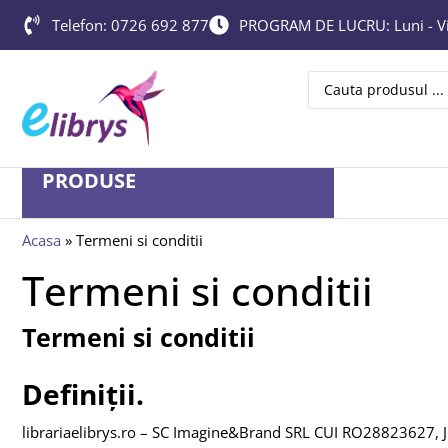
Telefon: 0726 692 877
PROGRAM DE LUCRU: Luni - Vin
PRODUSE
Acasa
»
Termeni si conditii
Termeni si conditii
Termeni si conditii
Definiții.
librariaelibrys.ro – SC Imagine&Brand SRL CUI RO28823627, J17