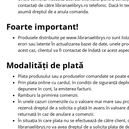
contactați de către librariaelibrys.ro telefonic. Dacă în te
asumă dreptul de a anula comanda.
Foarte important!
Produsele distribuite pe www.librariaelibrys.ro sunt list
erori sau latente În actualizarea bazei de date, unele produ
acest caz, clientul va fi contactat de îndată ce acest aspe
Modalități de plată
Plata produsului sau a produselor comandate se poate e
Prin plata online cu cardul, în condiții de siguranță dep
depunere în cont, la emiterea facturii.
Ramburs la primirea comenzii.
În unele cazuri comenzile cu o valoare mai mare sau prod
rezervă dreptul de a solicita o plată în avans în valoar
returnată în caz de anulare a comenzii.
În situația în care plata nu se efectuează de către client
librariaelibrys.ro va avea dreptul de a solicita plata de 