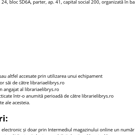
r. 24, bloc SD6A, parter, ap. 41, capital social 200, organizată în b
 sau altfel accesate prin utilizarea unui echipament
or săi de către librariaelibrys.ro
 angajat al librariaelibrys.ro
cticate într-o anumită perioadă de către librarielibrys.ro
te ale acesteia.
i:
electronic și doar prin Intermediul magazinului online un număr 