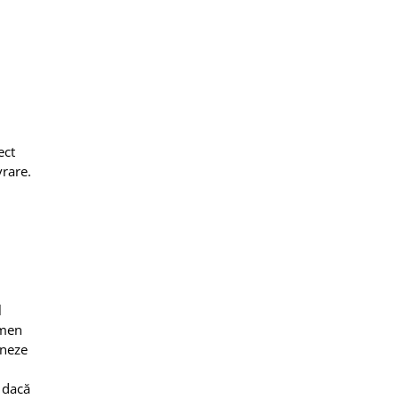
n
ect
vrare.
l
rmen
rneze
r dacă