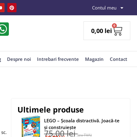
Contul meu
0
0,00
lei
g
Despre noi
Intrebari frecvente
Magazin
Contact
Ultimele produse
LEGO – Școala distractivă. Joacă-te
și construiește
75,00
lei
 sc.
(cu TVA)