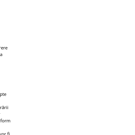
rere
ea
apte
ării
r
onform
vor fi