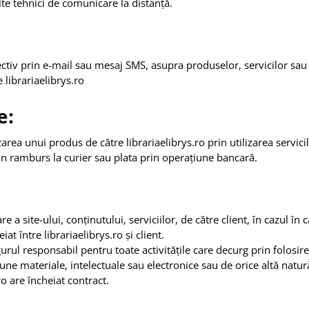
lte tehnici de comunicare la distanță.
ectiv prin e-mail sau mesaj SMS, asupra produselor, servicilor sau
 librariaelibrys.ro
e:
ea unui produs de către librariaelibrys.ro prin utilizarea servici
rin ramburs la curier sau plata prin operațiune bancară.
 a site-ului, conținutului, serviciilor, de către client, în cazul în 
at între librariaelibrys.ro și client.
ngurul responsabil pentru toate activitățile care decurg prin folosir
e materiale, intelectuale sau electronice sau de orice altă natur
ro are încheiat contract.