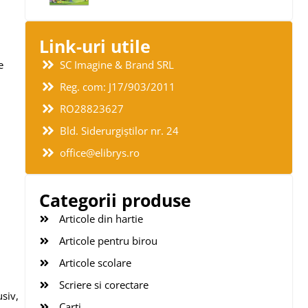
Link-uri utile
e
SC Imagine & Brand SRL
Reg. com: J17/903/2011
RO28823627
Bld. Siderurgiștilor nr. 24
office@elibrys.ro
Categorii produse
Articole din hartie
Articole pentru birou
Articole scolare
Scriere si corectare
siv,
Carti