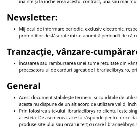
înainte și la încheierea acestui contract, una sau mai mu
Newsletter:
Mijlocul de informare periodic, exclusiv electronic, resp
promoțiilor desfășurate într-o anumită perioadă de către
Tranzacție, vânzare-cumpărar
Încasarea sau rambursarea unei sume rezultate din vânzar
procesatorului de carduri agreat de librariaelibrys.ro, p
General
Acest document stabilește termenii și condițiile de utilizare
acesta nu dispune de un alt acord de utilizare valid, închei
Prin folosirea site-ului librariaelibrys.ro clientul este si
acesteia. De asemenea, acesta răspunde pentru orice daun
produse site-ului sau orcărui terț cu care librariaelibrys.