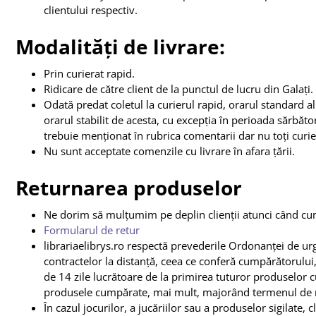
clientului respectiv.
Modalități de livrare:
Prin curierat rapid.
Ridicare de către client de la punctul de lucru din Galați.
Odată predat coletul la curierul rapid, orarul standard al
orarul stabilit de acesta, cu excepția în perioada sărbăto
trebuie menționat în rubrica comentarii dar nu toți curieri
Nu sunt acceptate comenzile cu livrare în afara țării.
Returnarea produselor
Ne dorim să mulțumim pe deplin clienții atunci când cu
Formularul de retur
librariaelibrys.ro respectă prevederile Ordonanței de u
contractelor la distanță, ceea ce conferă cumpărătorului
de 14 zile lucrătoare de la primirea tuturor produselor c
produsele cumpărate, mai mult, majorând termenul de re
În cazul jocurilor, a jucăriilor sau a produselor sigilate