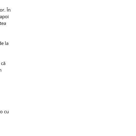
or. În
napoi
tea
de la
 că
n
ro cu