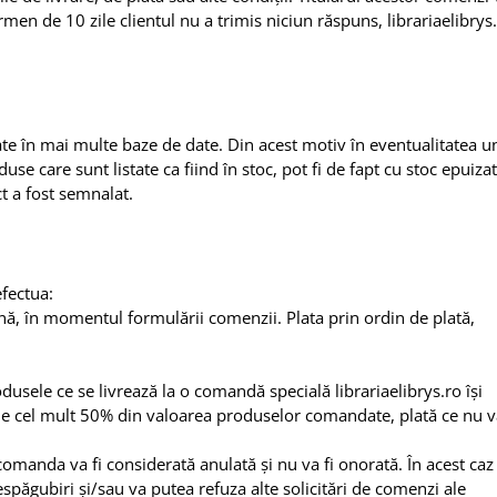
rmen de 10 zile clientul nu a trimis niciun răspuns, librariaelibrys.
ate în mai multe baze de date. Din acest motiv în eventualitatea u
se care sunt listate ca fiind în stoc, pot fi de fapt cu stoc epuizat
ct a fost semnalat.
fectua:
lină, în momentul formulării comenzii. Plata prin ordin de plată,
usele ce se livrează la o comandă specială librariaelibrys.ro își
e de cel mult 50% din valoarea produselor comandate, plată ce nu va
, comanda va fi considerată anulată și nu va fi onorată. În acest caz
despăgubiri și/sau va putea refuza alte solicitări de comenzi ale