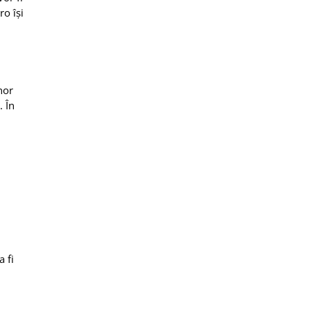
ro își
nor
. În
 fi