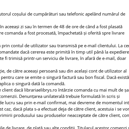
utorul coșului de cumpărături sau telefonic apelând numărul de
în aceeași zi sau în termen de 48 de ore de când a fost plasată
 comanda a fost procesată, împachetată și oferită spre livrare
 prin contul de utilizator sau transmisă pe e-mail clientului. La ce
e comandate dacă cererea este primită în timp util până la expedier
e fi trimisă printr-un serviciu de livrare, în afară de e-mail, doar
ie, de către aceeași persoană sau din același cont de utilizator al
 pentru care se emite o singură factură sau bon fiscal. Dacă există
aplica o singură dată la comandă.
 client dacă librariaelibrys.ro întârzie comanda cu mai mult de ș
comenzii. Denunțarea unilaterală trebuie formulată în scris și
de lucru sau prin e-mail confirmat, mai devreme de momentul intr
caz, dacă plata s-a efectuat deja de către client, acestuia i se vo
rimirii produsului sau produselor neacceptate de către client, c
e de livrare, de plată sau alte condiții. Titularul acestor comenzi 