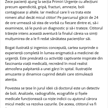
Zece pacienți ajung la secția Primiri Urgențe cu afecțiuni
precum apendicită, gripă, fracturi, amnezie, boli
contagioase și altele. Iar medicul care îi va trata este
nimeni altul decât micul cititor! Pe parcursul gărzii de 24
de ore urmează să stea de vorbă cu fiecare dintre ei, să-i
examineze, să le pună un diagnostic și să-i trateze. Cititorul
trăiește intens această aventură la finalul căreia va simți
mulțumirea de a le fi redat sănătatea pacienților săi.
Bogat ilustrată și ingenios concepută, cartea surprinde o
experiență completă în lumea enigmatică a medicinei de
urgență. Este presărată cu activități captivante inspirate din
fascinanta viață medicală, recreând în mod realist
atmosfera palpitantă a unei gărzi în spital. Ilustrațiile
amuzante și dinamice cuprind detalii care stimulează
atenția.
Povestea se țese în jurul ideii că doctorul este un detectiv
de boli. Analizele, radiografiile, ecografiile și fișele
medicale funcționează ca niște indicii cu ajutorul cărora
micul medic va rezolva cazurile. De aceea, cititorul va fi