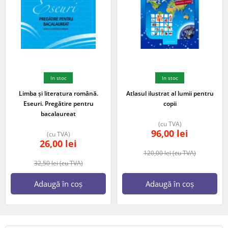
In stoc
In stoc
Limba și literatura română.
Atlasul ilustrat al lumii pentru
Eseuri. Pregătire pentru
copii
bacalaureat
(cu TVA)
96,00
lei
(cu TVA)
26,00
lei
120,00
lei
(cu TVA)
32,50
lei
(cu TVA)
Adaugă în coș
Adaugă în coș