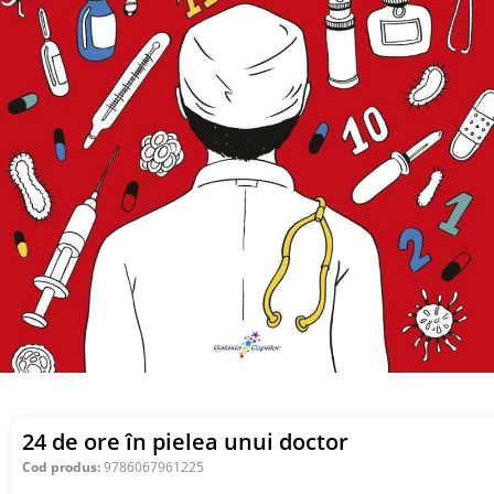
24 de ore în pielea unui doctor
Cod produs:
9786067961225