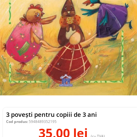
3 povești pentru copiii de 3 ani
Cod produs:
5948489352195
35,00
lei
(cu TVA)