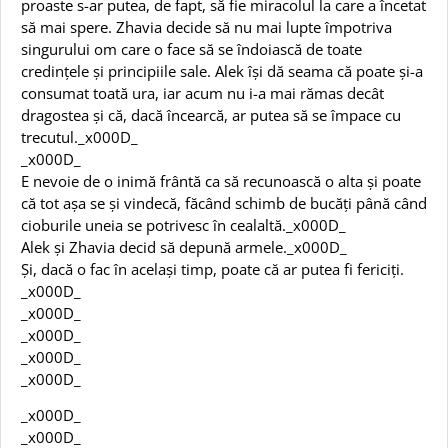
proaste s-ar putea, de fapt, să fie miracolul la care a încetat
să mai spere. Zhavia decide să nu mai lupte împotriva
singurului om care o face să se îndoiască de toate
credințele și principiile sale. Alek își dă seama că poate și-a
consumat toată ura, iar acum nu i-a mai rămas decât
dragostea și că, dacă încearcă, ar putea să se împace cu
trecutul._x000D_
_x000D_
E nevoie de o inimă frântă ca să recunoască o alta și poate
că tot așa se și vindecă, făcând schimb de bucăți până când
cioburile uneia se potrivesc în cealaltă._x000D_
Alek și Zhavia decid să depună armele._x000D_
Și, dacă o fac în același timp, poate că ar putea fi fericiți.
_x000D_
_x000D_
_x000D_
_x000D_
_x000D_
_x000D_
_x000D_