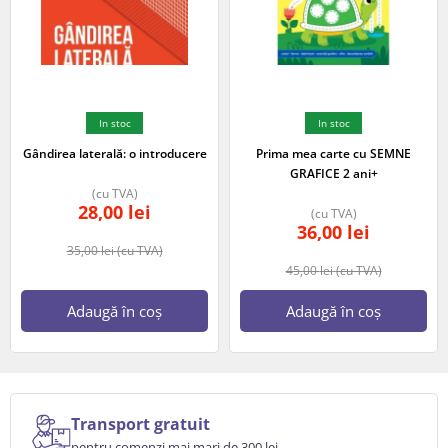
In stoc
In stoc
Gândirea laterală: o introducere
Prima mea carte cu SEMNE
GRAFICE 2 ani+
(cu TVA)
28,00
lei
(cu TVA)
36,00
lei
35,00
lei
(cu TVA)
45,00
lei
(cu TVA)
Adaugă în coș
Adaugă în coș
Transport gratuit
pentru comenzi mai mari de 300 lei