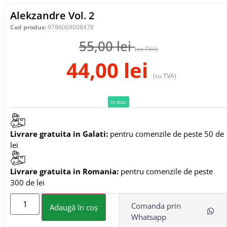
Alekzandre Vol. 2
Cod produs:
9786069008478
55,00
lei
(cu TVA)
44,00
lei
(cu TVA)
In stoc
Livrare gratuita in Galati:
pentru comenzile de peste 50 de
lei
Livrare gratuita in Romania:
pentru comenzile de peste
300 de lei
Comanda prin
Adaugă în coș
Whatsapp