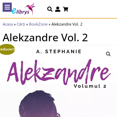
Acasa
»
Cărți
»
BookZone
»
Alekzandre Vol. 2
Alekzandre Vol. 2
Reduceri!