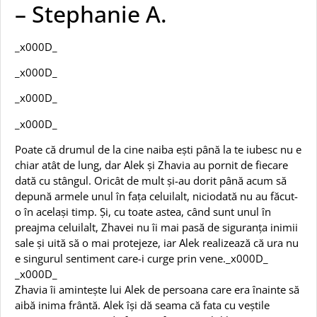
–
Stephanie A.
_x000D_
_x000D_
_x000D_
_x000D_
Poate că drumul de la cine naiba ești până la te iubesc nu e
chiar atât de lung, dar Alek și Zhavia au pornit de fiecare
dată cu stângul. Oricât de mult și-au dorit până acum să
depună armele unul în fața celuilalt, niciodată nu au făcut-
o în același timp. Și, cu toate astea, când sunt unul în
preajma celuilalt, Zhavei nu îi mai pasă de siguranța inimii
sale și uită să o mai protejeze, iar Alek realizează că ura nu
e singurul sentiment care-i curge prin vene._x000D_
_x000D_
Zhavia îi amintește lui Alek de persoana care era înainte să
aibă inima frântă. Alek își dă seama că fata cu veștile