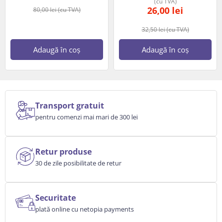
(cu TVA)
26,00
lei
80,00
lei
(cu TVA)
32,50
lei
(cu TVA)
Adaugă în coș
Adaugă în coș
Transport gratuit
pentru comenzi mai mari de 300 lei
Retur produse
30 de zile posibilitate de retur
Securitate
plată online cu netopia payments