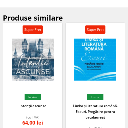
Produse similare
Super Pret
Super Pret
In stoc
In stoc
Intenții ascunse
Limba și literatura română.
Eseuri. Pregătire pentru
(cu TVA)
bacalaureat
64,00
lei