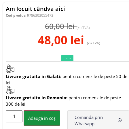
Am locuit cândva aici
Cod produs:
9786303055473
60,00
lei
(cu TVA)
48,00
lei
(cu TVA)
In stoc
Livrare gratuita in Galati:
pentru comenzile de peste 50 de
lei
Livrare gratuita in Romania:
pentru comenzile de peste
300 de lei
Comanda prin
Adaugă în coș
Whatsapp