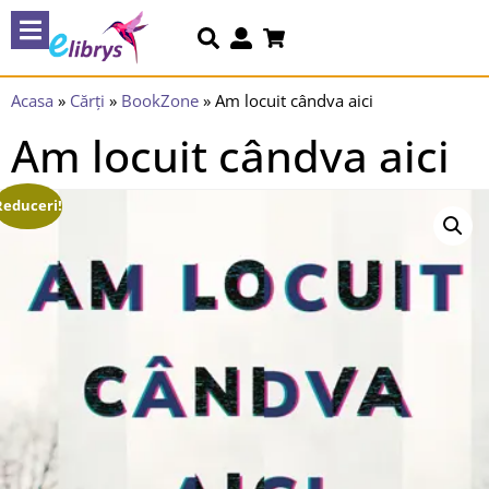
Acasa
»
Cărți
»
BookZone
»
Am locuit cândva aici
Am locuit cândva aici
Reduceri!