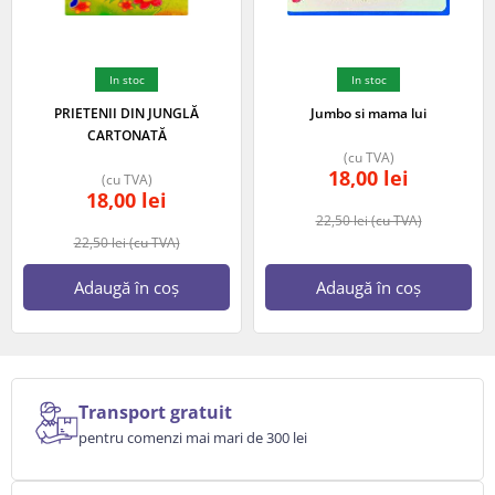
In stoc
In stoc
PRIETENII DIN JUNGLĂ
Jumbo si mama lui
CARTONATĂ
(cu TVA)
18,00
lei
(cu TVA)
18,00
lei
22,50
lei
(cu TVA)
22,50
lei
(cu TVA)
Adaugă în coș
Adaugă în coș
Transport gratuit
pentru comenzi mai mari de 300 lei