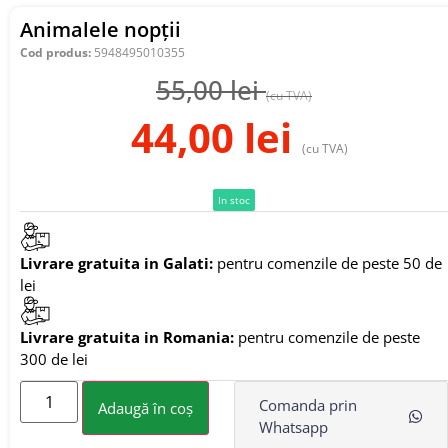
Animalele nopții
Cod produs:
5948495010355
55,00
lei
(cu TVA)
44,00
lei
(cu TVA)
In stoc
Livrare gratuita in Galati:
pentru comenzile de peste 50 de
lei
Livrare gratuita in Romania:
pentru comenzile de peste
300 de lei
Comanda prin
Adaugă în coș
Whatsapp