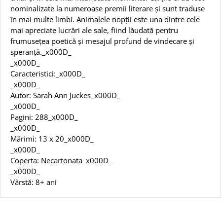
nominalizate la numeroase premii literare și sunt traduse
în mai multe limbi. Animalele nopții este una dintre cele
mai apreciate lucrări ale sale, fiind lăudată pentru
frumusețea poetică și mesajul profund de vindecare și
speranță._x000D_
_x000D_
Caracteristici:_x000D_
_x000D_
Autor: Sarah Ann Juckes_x000D_
_x000D_
Pagini: 288_x000D_
_x000D_
Mărimi: 13 x 20_x000D_
_x000D_
Coperta: Necartonata_x000D_
_x000D_
Vârstă: 8+ ani