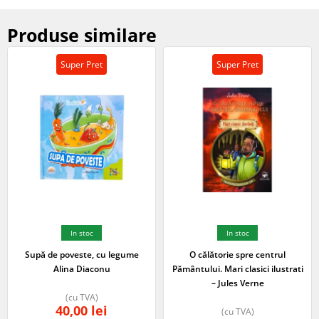
Produse similare
Super Pret
Super Pret
In stoc
In stoc
Supă de poveste, cu legume
O călătorie spre centrul
Alina Diaconu
Pământului. Mari clasici ilustrati
– Jules Verne
(cu TVA)
40,00
lei
(cu TVA)