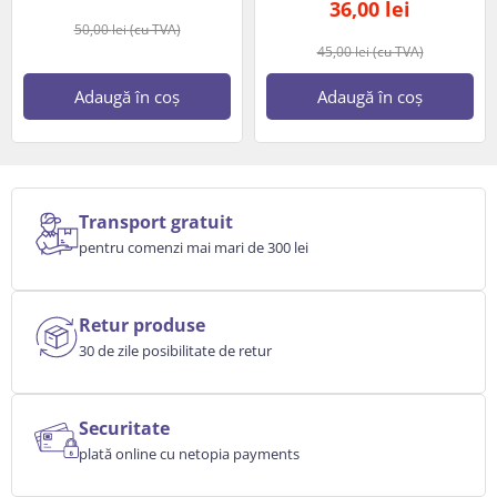
36,00
lei
50,00
lei
(cu TVA)
45,00
lei
(cu TVA)
Adaugă în coș
Adaugă în coș
Transport gratuit
pentru comenzi mai mari de 300 lei
Retur produse
30 de zile posibilitate de retur
Securitate
plată online cu netopia payments