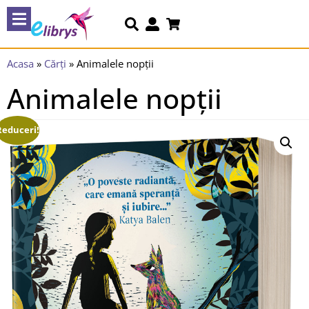
Acasa
»
Cărți
»
Animalele nopții
Animalele nopții
Reduceri!