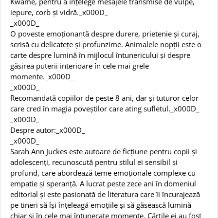
Kwame, pentru a înțelege mesajele transmise de vulpe,
iepure, corb și vidră._x000D_
_x000D_
O poveste emoționantă despre durere, prietenie și curaj,
scrisă cu delicatețe și profunzime. Animalele nopții este o
carte despre lumină în mijlocul întunericului și despre
găsirea puterii interioare în cele mai grele
momente._x000D_
_x000D_
Recomandată copiilor de peste 8 ani, dar și tuturor celor
care cred în magia poveștilor care ating sufletul._x000D_
_x000D_
Despre autor:_x000D_
_x000D_
Sarah Ann Juckes este autoare de ficțiune pentru copii și
adolescenți, recunoscută pentru stilul ei sensibil și
profund, care abordează teme emoționale complexe cu
empatie și speranță. A lucrat peste zece ani în domeniul
editorial și este pasionată de literatura care îi încurajează
pe tineri să își înțeleagă emoțiile și să găsească lumină
chiar și în cele mai întunecate momente. Cărțile ei au fost