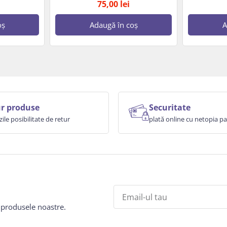
75,00
lei
oș
Adaugă în coș
A
r produse
Securitate
zile posibilitate de retur
plată online cu netopia 
e produsele noastre.