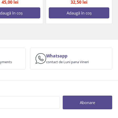
45,00
lei
32,50
lei
daugă în coș
Adaugă în coș
Whatsapp
payments
contact de Luni pana Vineri
Abonare