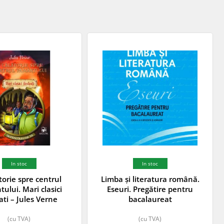
In stoc
In stoc
torie spre centrul
Limba și literatura română.
ului. Mari clasici
Eseuri. Pregătire pentru
rati – Jules Verne
bacalaureat
(cu TVA)
(cu TVA)