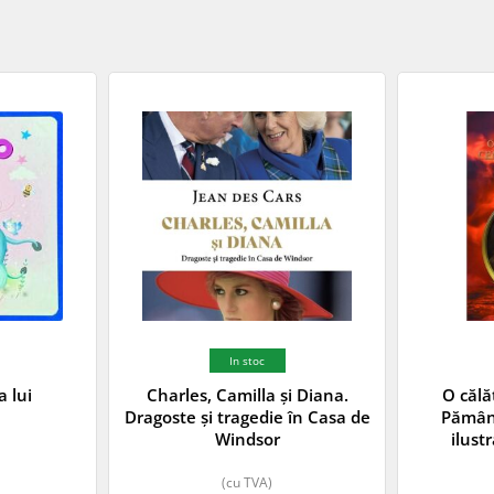
In stoc
 lui
Charles, Camilla și Diana.
O călă
Dragoste și tragedie în Casa de
Pământ
Windsor
ilust
(cu TVA)