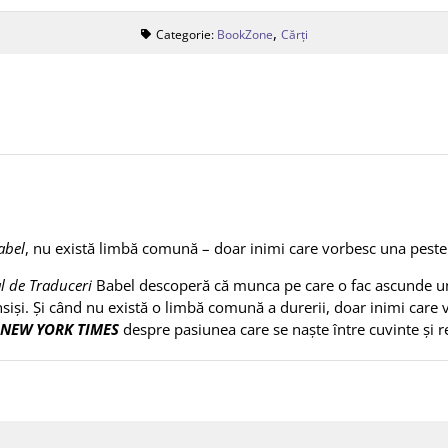
,
Categorie:
BookZone
Cărți
abel
, nu există limbă comună – doar inimi care vorbesc una peste 
al de Traduceri
Babel descoperă că munca pe care o fac ascunde un 
nsiși. Și când nu există o limbă comună a durerii, doar inimi care
#1 NEW YORK TIMES
despre pasiunea care se naște între cuvinte și re