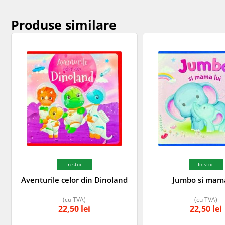
Produse similare
In stoc
In stoc
Aventurile celor din Dinoland
Jumbo si mama
(cu TVA)
(cu TVA)
22,50
lei
22,50
lei