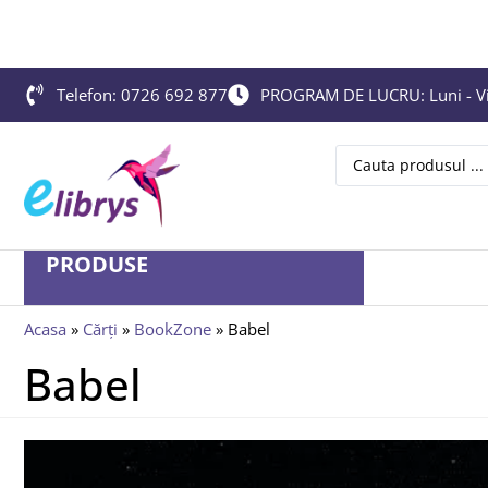
Telefon: 0726 692 877
PROGRAM DE LUCRU: Luni - Vin
PRODUSE
Acasa
»
Cărți
»
BookZone
»
Babel
Babel