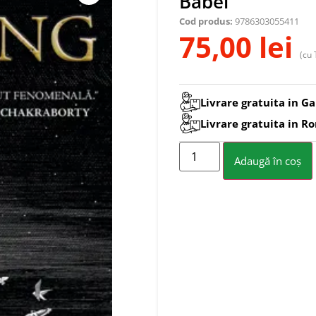
Babel
Cod produs:
9786303055411
75,00
lei
(cu 
Livrare gratuita in Ga
Livrare gratuita in R
Adaugă în coș