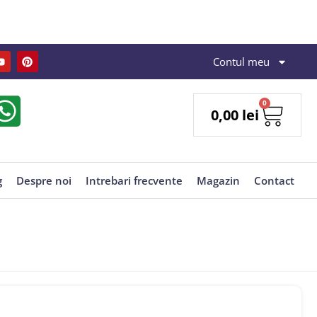
Contul meu
0
0,00
lei
g
Despre noi
Intrebari frecvente
Magazin
Contact