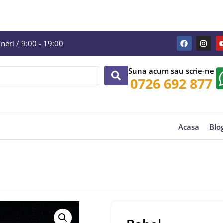
eri / 9:00 - 19:00
Suna acum sau scrie-ne
0726 692 877
Acasa
Blo