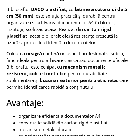
Biblioraftul
DACO plastifiat
, cu
lățime a cotorului de 5
cm (50 mm)
, este soluția practică și durabilă pentru
organizarea și arhivarea documentelor A4 în birouri,
instituții, școli sau acasă. Realizat din
carton rigid
plastifiat
, acest biblioraft oferă rezistență crescută la
uzură și protecție eficientă a documentelor.
Culoarea
neagră
conferă un aspect profesional și sobru,
fiind ideală pentru arhivare clasică sau documente oficiale.
Biblioraftul este echipat cu
mecanism metalic
rezistent
,
colțuri metalice
pentru durabilitate
suplimentară și
buzunar exterior pentru etichetă
, care
permite identificarea rapidă a conținutului.
Avantaje:
organizare eficientă a documentelor A4
construcție solidă din carton rigid plastifiat
mecanism metalic durabil
colțuri metalice pentru protecție suplimentară