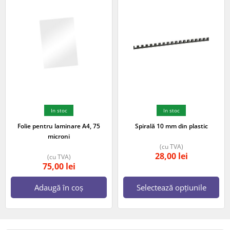
In stoc
In stoc
Folie pentru laminare A4, 75
Spirală 10 mm din plastic
microni
(cu TVA)
28,00
lei
(cu TVA)
75,00
lei
Adaugă în coș
Selectează opțiunile