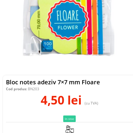
Bloc notes adeziv 7×7 mm Floare
Cod produs:
BN203
4,50
lei
(cu TVA)
In stoc