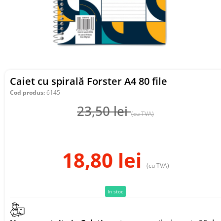
Caiet cu spirală Forster A4 80 file
Cod produs:
6145
23,50
lei
(cu TVA)
18,80
lei
(cu TVA)
In stoc