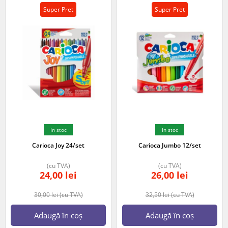
Super Pret
Super Pret
In stoc
In stoc
Carioca Joy 24/set
Carioca Jumbo 12/set
(cu TVA)
(cu TVA)
24,00
lei
26,00
lei
30,00
lei
(cu TVA)
32,50
lei
(cu TVA)
Adaugă în coș
Adaugă în coș