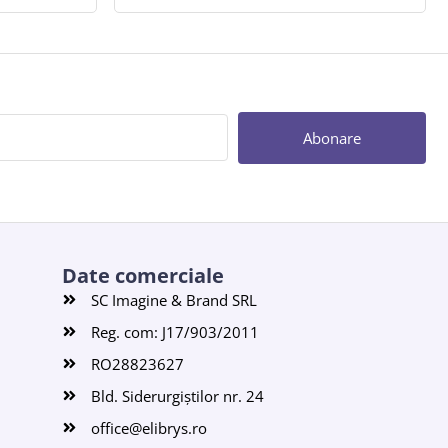
Abonare
Date comerciale
SC Imagine & Brand SRL
Reg. com: J17/903/2011
RO28823627
Bld. Siderurgiștilor nr. 24
office@elibrys.ro