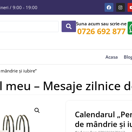
eri / 9:00 - 19:00
Suna acum sau scrie-ne
0726 692 877
Acasa
Blo
 mândrie și iubire”
l meu – Mesaje zilnice d
Calendarul „Pen
de mândrie și i