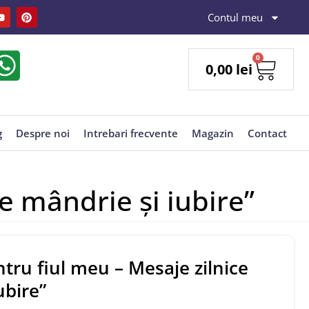
Contul meu
0
0,00
lei
g
Despre noi
Intrebari frecvente
Magazin
Contact
e mândrie și iubire”
tru fiul meu – Mesaje zilnice
ubire”