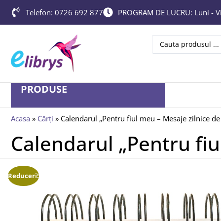
Telefon: 0726 692 877
PROGRAM DE LUCRU: Luni - Vin
PRODUSE
Acasa
»
Cărți
»
Calendarul „Pentru fiul meu – Mesaje zilnice de
Calendarul „Pentru fiu
Reduceri!