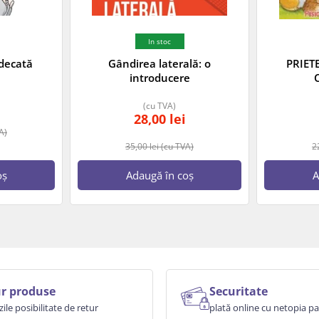
In stoc
decată
Gândirea laterală: o
PRIET
introducere
(cu TVA)
28,00
lei
A)
35,00
lei
(cu TVA)
2
oș
Adaugă în coș
A
r produse
Securitate
zile posibilitate de retur
plată online cu netopia 