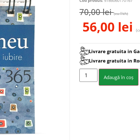
Cod produs:
9786060170167
70,00
lei
(cu TVA)
56,00
lei
(c
Livrare gratuita in Ga
Livrare gratuita in R
Adaugă în coș