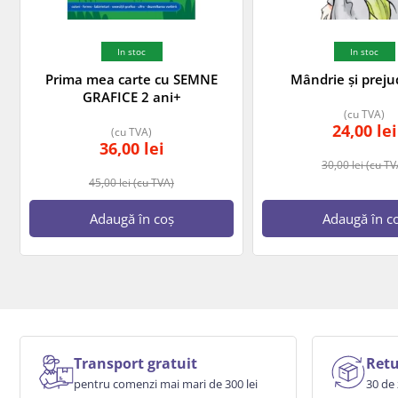
In stoc
In stoc
Prima mea carte cu SEMNE
Mândrie și preju
GRAFICE 2 ani+
(cu TVA)
24,00
lei
(cu TVA)
36,00
lei
30,00
lei
(cu TV
45,00
lei
(cu TVA)
Adaugă în coș
Adaugă în c
Transport gratuit
Retu
pentru comenzi mai mari de 300 lei
30 de 