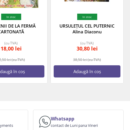
In stoc
In stoc
ENII DE LA FERMĂ
URSULEȚUL CEL PUTERNIC
CARTONATĂ
Alina Diaconu
(cu TVA)
(cu TVA)
18,00
lei
30,80
lei
2,50
lei
(cu TVA)
38,50
lei
(cu TVA)
daugă în coș
Adaugă în coș
Whatsapp
payments
contact de Luni pana Vineri