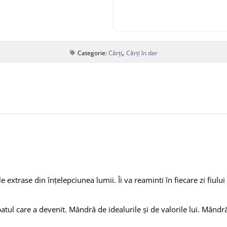
,
Categorie:
Cărți
Cărți în dar
trase din înțelepciunea lumii. Îi va reaminti în fiecare zi fiului tău
l care a devenit. Mândră de idealurile și de valorile lui. Mândră 