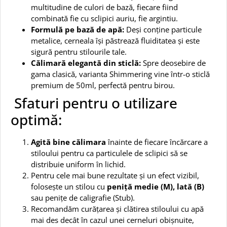
multitudine de culori de bază, fiecare fiind
combinată fie cu sclipici auriu, fie argintiu.
Formulă pe bază de apă:
Deși conține particule
metalice, cerneala își păstrează fluiditatea și este
sigură pentru stilourile tale.
Călimară elegantă din sticlă:
Spre deosebire de
gama clasică, varianta Shimmering vine într-o sticlă
premium de 50ml, perfectă pentru birou.
Sfaturi pentru o utilizare
optimă:
Agită bine călimara
înainte de fiecare încărcare a
stiloului pentru ca particulele de sclipici să se
distribuie uniform în lichid.
Pentru cele mai bune rezultate și un efect vizibil,
folosește un stilou cu
peniță medie (M), lată (B)
sau penițe de caligrafie (Stub).
Recomandăm curățarea și clătirea stiloului cu apă
mai des decât în cazul unei cerneluri obișnuite,