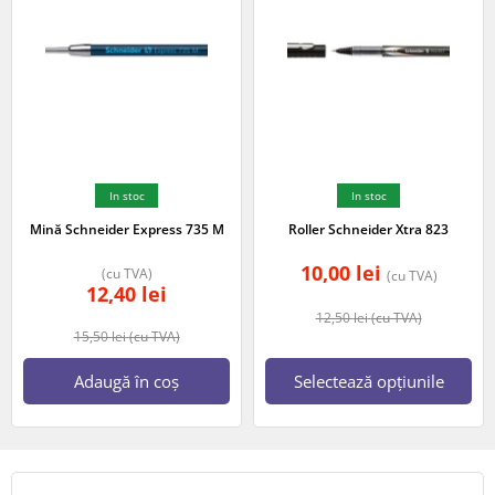
In stoc
In stoc
Mină Schneider Express 735 M
Roller Schneider Xtra 823
10,00
lei
(cu TVA)
(cu TVA)
12,40
lei
12,50
lei
(cu TVA)
15,50
lei
(cu TVA)
Adaugă în coș
Selectează opțiunile