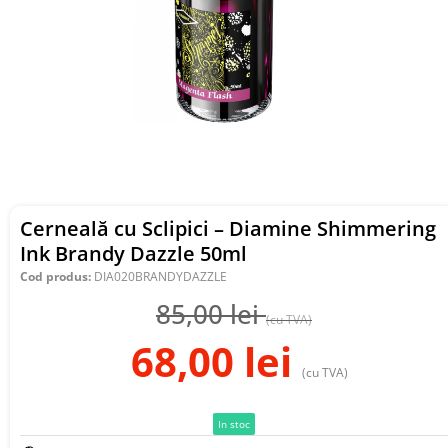
Cerneală cu Sclipici – Diamine Shimmering
Ink Brandy Dazzle 50ml
Cod produs:
DIA020BRANDYDAZZLE
85,00
lei
(cu TVA)
68,00
lei
(cu TVA)
In stoc