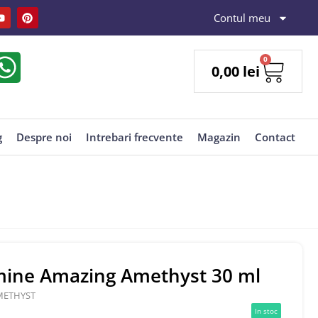
Contul meu
0
0,00
lei
g
Despre noi
Intrebari frecvente
Magazin
Contact
mine Amazing Amethyst 30 ml
METHYST
In stoc