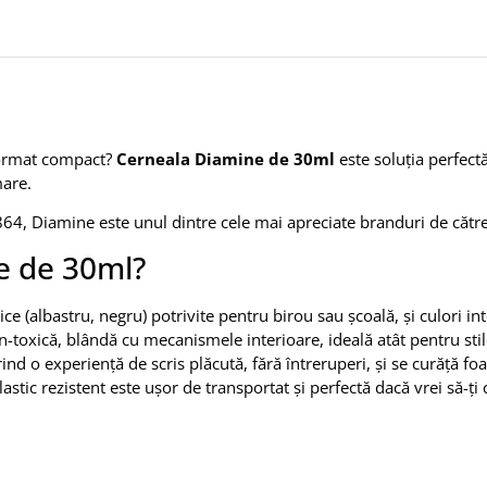
 format compact?
Cerneala Diamine de 30ml
este soluția perfectă
mare.
4, Diamine este unul dintre cele mai apreciate branduri de către 
e de 30ml?
ice (albastru, negru) potrivite pentru birou sau școală, și culori i
-toxică, blândă cu mecanismele interioare, ideală atât pentru stil
nd o experiență de scris plăcută, fără întreruperi, și se curăță foa
astic rezistent este ușor de transportat și perfectă dacă vrei să-ți 