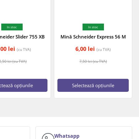
In stoc
In stoc
neider Slider 755 XB
Mină Schneider Express 56 M
,00
lei
6,00
lei
(cu TVA)
(cu TVA)
2,50
lei
(cu TVA)
7,50
lei
(cu TVA)
ctează opțiunile
Selectează opțiunile
Whatsapp