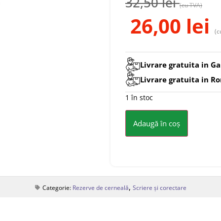
32,50
lei
(cu TVA)
26,00
lei
(c
Livrare gratuita in Ga
Livrare gratuita in R
1 în stoc
Adaugă în coș
,
Categorie:
Rezerve de cerneală
Scriere și corectare