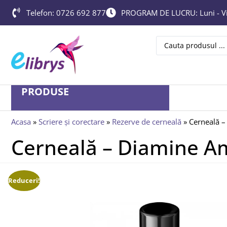
Telefon: 0726 692 877
PROGRAM DE LUCRU: Luni - Vin
PRODUSE
Acasa
»
Scriere și corectare
»
Rezerve de cerneală
»
Cerneală 
Cerneală – Diamine A
Reduceri!