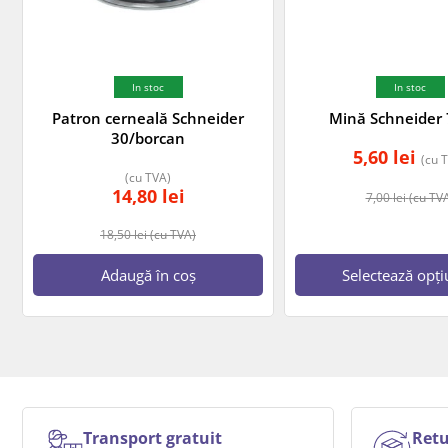
In stoc
In stoc
Patron cerneală Schneider
Mină Schneider
30/borcan
5,60
lei
(cu 
(cu TVA)
14,80
lei
7,00
lei
(cu TV
18,50
lei
(cu TVA)
Adaugă în coș
Selectează opți
Transport gratuit
Retu