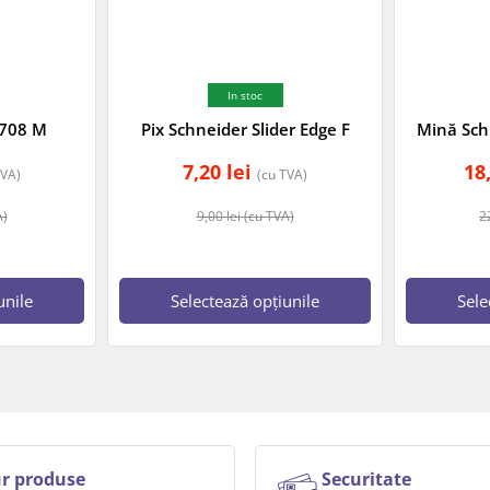
In stoc
 708 M
Pix Schneider Slider Edge F
Mină Sch
7,20
lei
18
TVA)
(cu TVA)
A)
9,00
lei
(cu TVA)
2
unile
Selectează opțiunile
Sele
r produse
Securitate