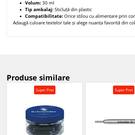
Volum:
30 ml
Tip ambalaj:
Sticluță din plastic
Compatibilitate:
Orice stilou cu alimentare prin con
Adaugă culoare textelor tale și alege nuanța favorită din co
Produse similare
Super Pret
Super Pret