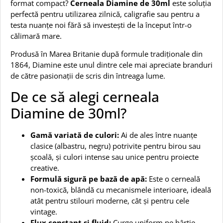
format compact?
Cerneala Diamine de 30ml
este soluția
perfectă pentru utilizarea zilnică, caligrafie sau pentru a
testa nuanțe noi fără să investești de la început într-o
călimară mare.
Produsă în Marea Britanie după formule tradiționale din
1864, Diamine este unul dintre cele mai apreciate branduri
de către pasionații de scris din întreaga lume.
De ce să alegi cerneala
Diamine de 30ml?
Gamă variată de culori:
Ai de ales între nuanțe
clasice (albastru, negru) potrivite pentru birou sau
școală, și culori intense sau unice pentru proiecte
creative.
Formulă sigură pe bază de apă:
Este o cerneală
non-toxică, blândă cu mecanismele interioare, ideală
atât pentru stilouri moderne, cât și pentru cele
vintage.
Flux constant și fluid:
Curge uniform pe hârtie,