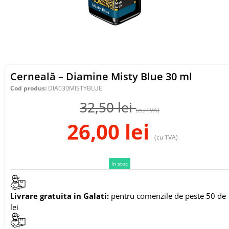
Cerneală – Diamine Misty Blue 30 ml
Cod produs:
DIA030MISTYBLUE
32,50
lei
(cu TVA)
26,00
lei
(cu TVA)
In stoc
Livrare gratuita in Galati:
pentru comenzile de peste 50 de
lei