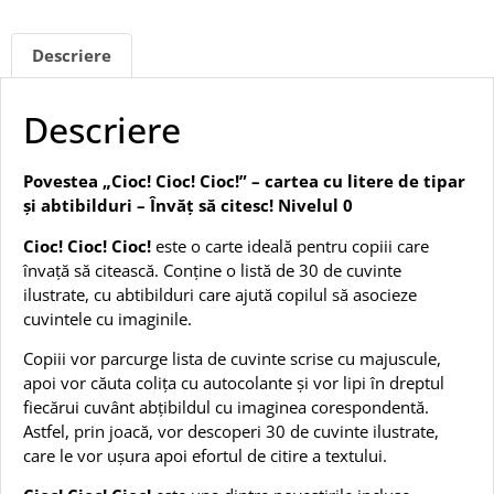
Descriere
Descriere
Povestea „Cioc! Cioc! Cioc!” – cartea cu litere de tipar
și abtibilduri – Învăț să citesc! Nivelul 0
Cioc! Cioc! Cioc!
este o carte ideală pentru copiii care
învață să citească. Conține o listă de 30 de cuvinte
ilustrate, cu abtibilduri care ajută copilul să asocieze
cuvintele cu imaginile.
Copiii vor parcurge lista de cuvinte scrise cu majuscule,
apoi vor căuta colița cu autocolante și vor lipi în dreptul
fiecărui cuvânt abțibildul cu imaginea corespondentă.
Astfel, prin joacă, vor descoperi 30 de cuvinte ilustrate,
care le vor ușura apoi efortul de citire a textului.