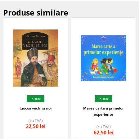
Produse similare
In stoc
In stoc
Ciocoii vechi și noi
Marea carte a primelor
experiente
(cu TVA)
22,50
lei
(cu TVA)
62,50
lei