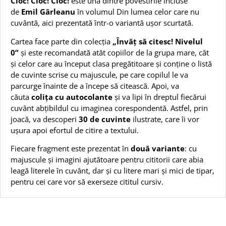
Cioc! Cioc! Cioc!
este una dintre povestirile incluse
de
Emil Gârleanu
în volumul Din lumea celor care nu
cuvântă, aici prezentată într-o variantă ușor scurtată.
Cartea face parte din colecția
„Învăț să citesc! Nivelul
0”
și este recomandată atât copiilor de la grupa mare, cât
și celor care au început clasa pregătitoare și conține o listă
de cuvinte scrise cu majuscule, pe care copilul le va
parcurge înainte de a începe să citească. Apoi, va
căuta
colița cu autocolante
și va lipi în dreptul fiecărui
cuvânt abțibildul cu imaginea corespondentă. Astfel, prin
joacă, va descoperi
30 de cuvinte
ilustrate, care îi vor
ușura apoi efortul de citire a textului.
Fiecare fragment este prezentat în
două variante
: cu
majuscule și imagini ajutătoare pentru cititorii care abia
leagă literele în cuvânt, dar și cu litere mari și mici de tipar,
pentru cei care vor să exerseze cititul cursiv.