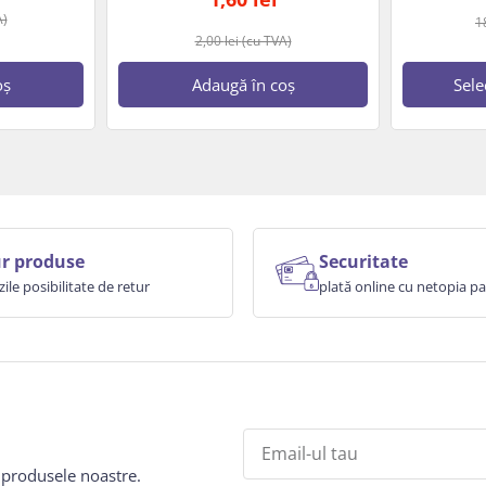
A)
1
2,00
lei
(cu TVA)
oș
Adaugă în coș
Sele
r produse
Securitate
zile posibilitate de retur
plată online cu netopia 
e produsele noastre.