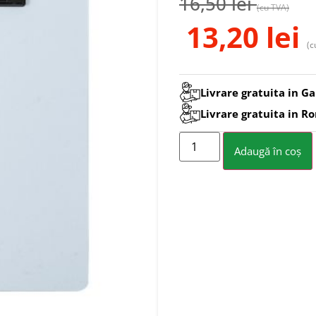
16,50
lei
(cu TVA)
13,20
lei
(c
Livrare gratuita in Ga
Livrare gratuita in R
Adaugă în coș