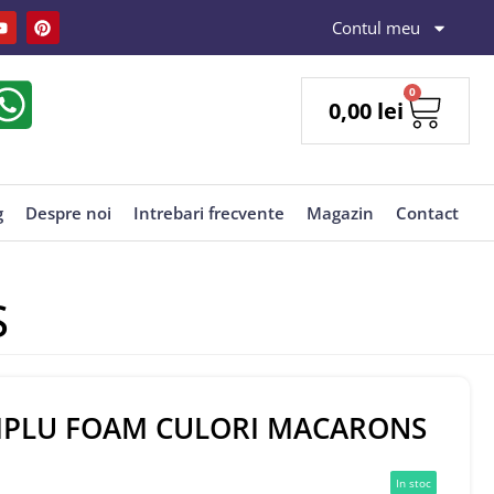
Contul meu
0
0,00
lei
g
Despre noi
Intrebari frecvente
Magazin
Contact
S
MPLU FOAM CULORI MACARONS
In stoc