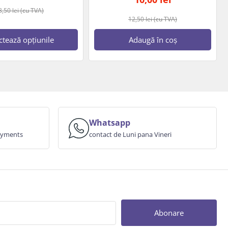
8,50
lei
(cu TVA)
12,50
lei
(cu TVA)
ctează opțiunile
Adaugă în coș
Whatsapp
payments
contact de Luni pana Vineri
Abonare