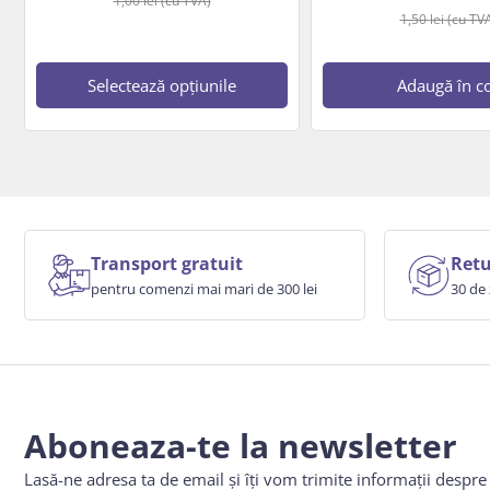
1,00
lei
(cu TVA)
1,50
lei
(cu TV
Selectează opțiunile
Adaugă în c
Transport gratuit
Retu
pentru comenzi mai mari de 300 lei
30 de 
Aboneaza-te la newsletter
Lasă-ne adresa ta de email și îți vom trimite informații despr