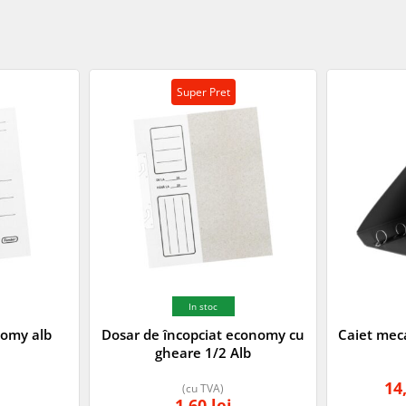
Super Pret
In stoc
nomy alb
Dosar de încopciat economy cu
Caiet meca
gheare 1/2 Alb
14
(cu TVA)
1,60
lei