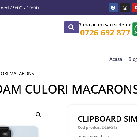
eri / 9:00 - 19:00
Suna acum sau scrie-ne
0726 692 877
Acasa
Blo
LORI MACARONS
FOAM CULORI MACARON
CLIPBOARD SI
Cod produs:
DLEF313