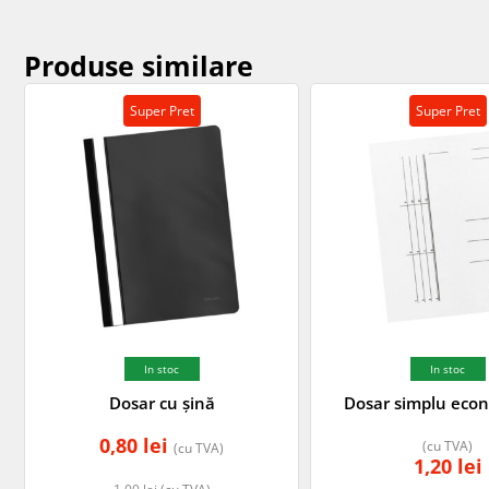
Produse similare
Super Pret
Super Pret
In stoc
In stoc
Dosar cu șină
Dosar simplu eco
0,80
lei
(cu TVA)
(cu TVA)
1,20
lei