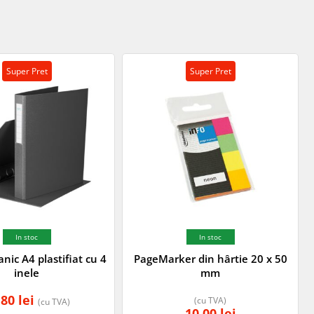
Super Pret
Super Pret
In stoc
In stoc
nic A4 plastifiat cu 4
PageMarker din hârtie 20 x 50
inele
mm
,80
lei
(cu TVA)
(cu TVA)
10,00
lei