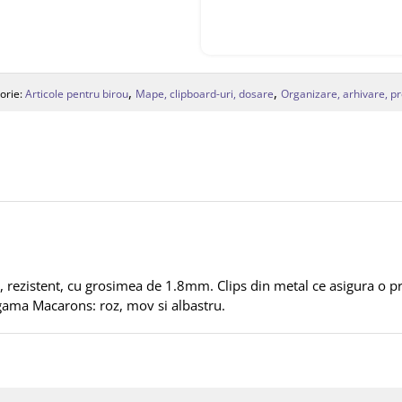
,
,
orie:
Articole pentru birou
Mape, clipboard-uri, dosare
Organizare, arhivare, p
, rezistent, cu grosimea de 1.8mm. Clips din metal ce asigura o p
gama Macarons: roz, mov si albastru.