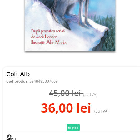
Colț Alb
Cod produs:
5948495007669
45,00
lei
(cu TVA)
36,00
lei
(cu TVA)
In stoc