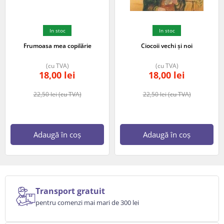
In stoc
In stoc
Frumoasa mea copilărie
Ciocoii vechi și noi
(cu TVA)
(cu TVA)
18,00
lei
18,00
lei
22,50
lei
(cu TVA)
22,50
lei
(cu TVA)
Adaugă în coș
Adaugă în coș
Transport gratuit
pentru comenzi mai mari de 300 lei