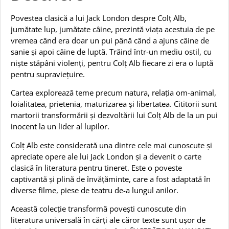
Povestea clasică a lui Jack London despre Colț Alb,
jumătate lup, jumătate câine, prezintă viața acestuia de pe
vremea când era doar un pui până când a ajuns câine de
sanie și apoi câine de luptă. Trăind într-un mediu ostil, cu
niște stăpâni violenți, pentru Colț Alb fiecare zi era o luptă
pentru supraviețuire.
Cartea explorează teme precum natura, relația om-animal,
loialitatea, prietenia, maturizarea și libertatea. Cititorii sunt
martorii transformării și dezvoltării lui Colț Alb de la un pui
inocent la un lider al lupilor.
Colț Alb este considerată una dintre cele mai cunoscute și
apreciate opere ale lui Jack London și a devenit o carte
clasică în literatura pentru tineret. Este o poveste
captivantă și plină de învățăminte, care a fost adaptată în
diverse filme, piese de teatru de-a lungul anilor.
Această colecție transformă povești cunoscute din
literatura universală în cărți ale căror texte sunt ușor de