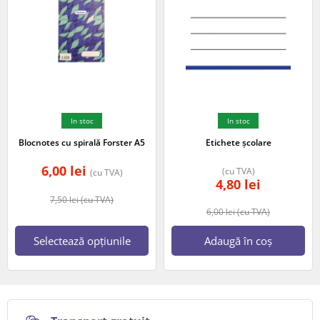
In stoc
In stoc
Blocnotes cu spirală Forster A5
Etichete școlare
6,00
lei
(cu TVA)
(cu TVA)
4,80
lei
7,50
lei
(cu TVA)
6,00
lei
(cu TVA)
Selectează opțiunile
Adaugă în coș