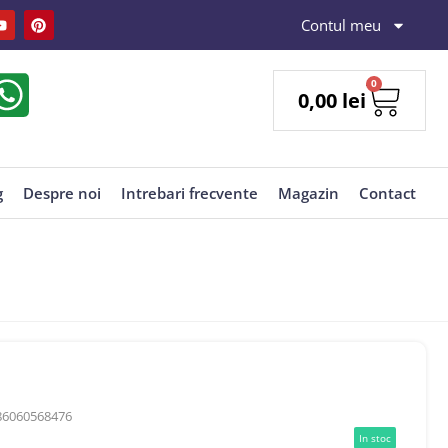
Contul meu
0
0,00
lei
g
Despre noi
Intrebari frecvente
Magazin
Contact
86060568476
In stoc