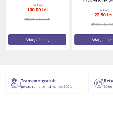
(cu TVA)
100,00
lei
(cu TVA)
22,80
lei
125,00
lei
(cu TVA)
28,50
lei
(cu TV
Adaugă în coș
Adaugă în c
Transport gratuit
Retu
pentru comenzi mai mari de 300 lei
30 de 