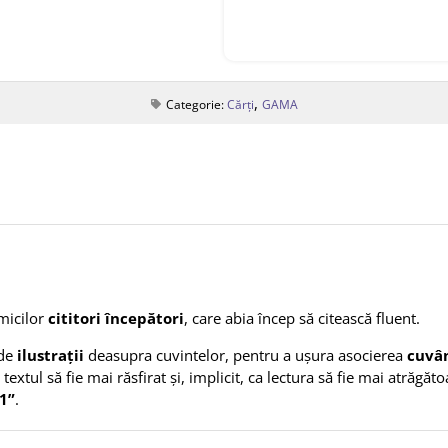
,
Categorie:
Cărți
GAMA
micilor
cititori începători
, care abia încep să citească fluent.
ude
ilustrații
deasupra cuvintelor, pentru a ușura asocierea
cuvâ
 textul să fie mai răsfirat și, implicit, ca lectura să fie mai atrăgă
 1”
.