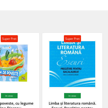
Super Pret
Super Pret
In stoc
In stoc
poveste, cu legume
Limba și literatura română.
lina Diaconu
Eseuri. Pregătire pentru