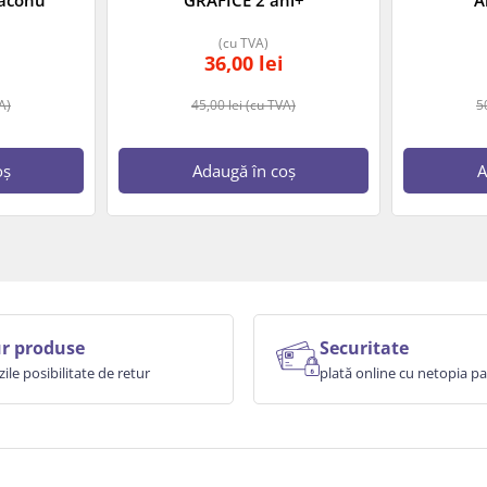
(cu TVA)
36,00
lei
A)
45,00
lei
(cu TVA)
5
oș
Adaugă în coș
A
r produse
Securitate
zile posibilitate de retur
plată online cu netopia 