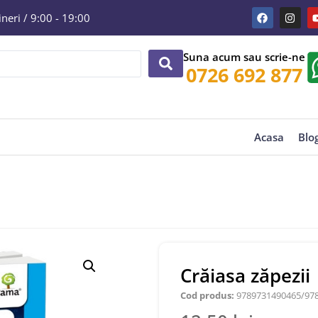
eri / 9:00 - 19:00
Suna acum sau scrie-ne
0726 692 877
Acasa
Blo
Crăiasa zăpezii
Cod produs:
9789731490465/97