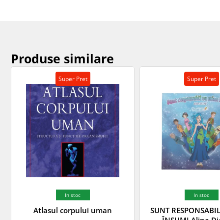
Produse similare
Super Pret
Super Pret
In stoc
In stoc
Atlasul corpului uman
SUNT RESPONSABIL
ÎNSUMI Alina D