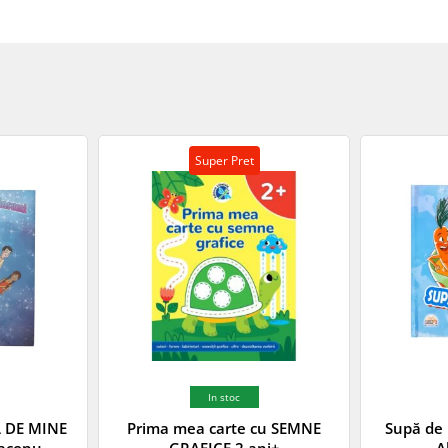
Super Pret
In stoc
 DE MINE
Prima mea carte cu SEMNE
Supă de 
iaconu
GRAFICE 2 ani+
A