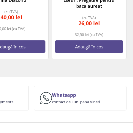
bacalaureat
(cu TVA)
40,00
lei
(cu TVA)
26,00
lei
0,00
lei
(cu TVA)
32,50
lei
(cu TVA)
daugă în coș
Adaugă în coș
Whatsapp
payments
contact de Luni pana Vineri