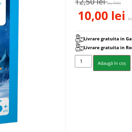
12,50
lei
(cu TVA)
10,00
lei
(c
Livrare gratuita in Ga
Livrare gratuita in R
Adaugă în coș