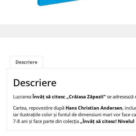
Descriere
Descriere
Lucrarea
Învăț să citesc „Crăiasa Zăpezii”
se adresează 
Cartea, repovestire după
Hans Christian Andersen
, incl
iar ilustrațiile color și fontul de dimensiuni mari vor face ca
7-8 ani și face parte din colecția
„Învăț să citesc! Nivelul