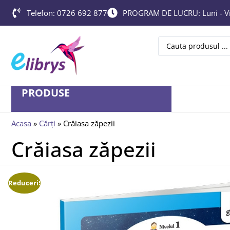
Telefon: 0726 692 877
PROGRAM DE LUCRU: Luni - Vin
PRODUSE
Acasa
»
Cărți
»
Crăiasa zăpezii
Crăiasa zăpezii
Reduceri!