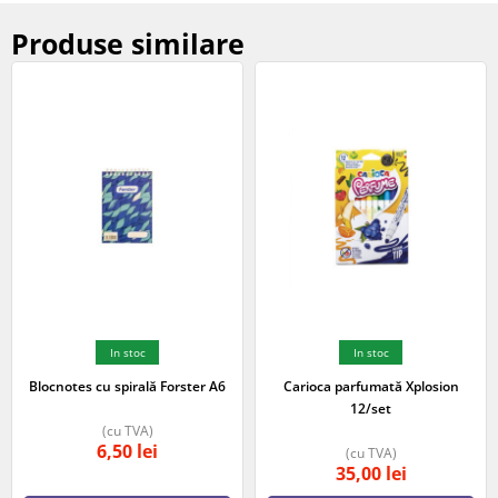
Produse similare
In stoc
In stoc
Blocnotes cu spirală Forster A6
Carioca parfumată Xplosion
12/set
(cu TVA)
6,50
lei
(cu TVA)
35,00
lei