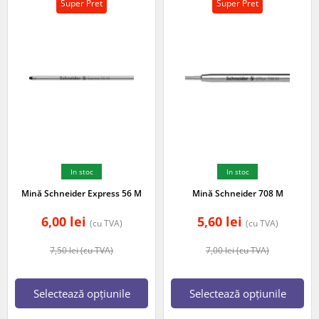
Super Pret
Super Pret
In stoc
In stoc
Mină Schneider Express 56 M
Mină Schneider 708 M
6,00
lei
5,60
lei
(cu TVA)
(cu TVA)
7,50
lei
(cu TVA)
7,00
lei
(cu TVA)
Selectează opțiunile
Selectează opțiunile