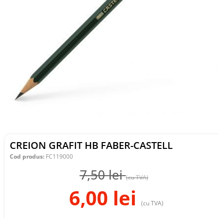
CREION GRAFIT HB FABER-CASTELL
Cod produs:
FC119000
7,50
lei
(cu TVA)
6,00
lei
(cu TVA)