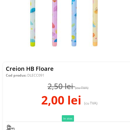
Creion HB Floare
Cod produs:
DLECC091
2,50
lei
(cu TVA)
2,00
lei
(cu TVA)
In stoc