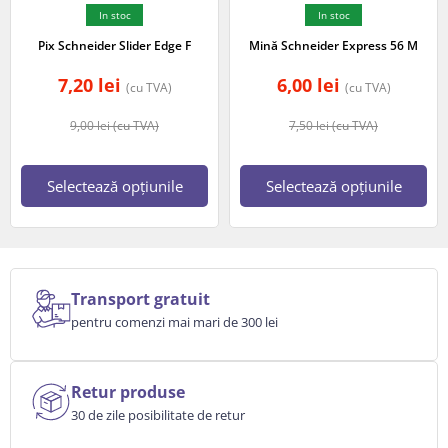
In stoc
In stoc
Pix Schneider Slider Edge F
Mină Schneider Express 56 M
7,20
lei
6,00
lei
(cu TVA)
(cu TVA)
9,00
lei
(cu TVA)
7,50
lei
(cu TVA)
Selectează opțiunile
Selectează opțiunile
Transport gratuit
pentru comenzi mai mari de 300 lei
Retur produse
30 de zile posibilitate de retur