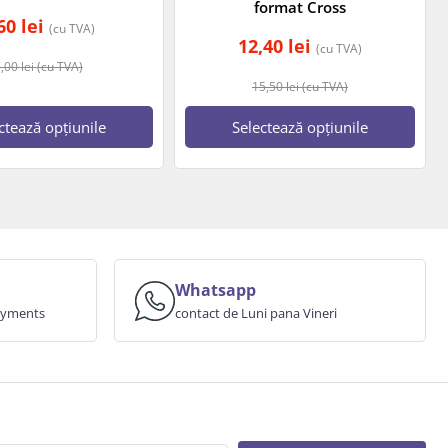
format Cross
,60
lei
(cu TVA)
12,40
lei
(cu TVA)
7,00
lei
(cu TVA)
15,50
lei
(cu TVA)
ctează opțiunile
Selectează opțiunile
Whatsapp
payments
contact de Luni pana Vineri