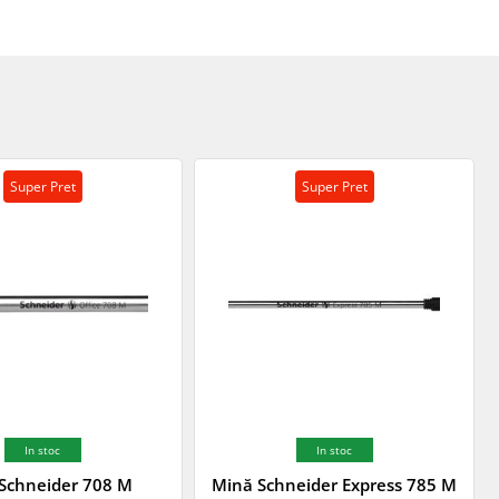
Super Pret
Super Pret
In stoc
In stoc
Schneider 708 M
Mină Schneider Express 785 M