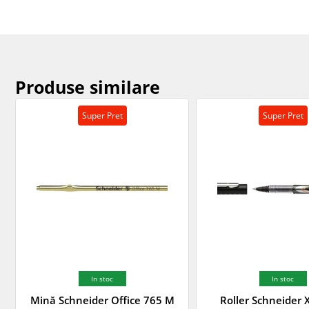
Produse similare
Super Pret
Super Pret
In stoc
In stoc
Mină Schneider Office 765 M
Roller Schneider 