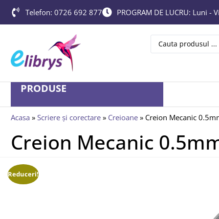
Telefon: 0726 692 877
PROGRAM DE LUCRU: Luni - Vin
PRODUSE
Acasa
»
Scriere și corectare
»
Creioane
»
Creion Mecanic 0.5mm
Creion Mecanic 0.5mm
Reduceri!