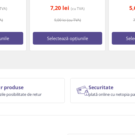
7,20
lei
5
 TVA)
(cu TVA)
A)
9,00
lei
(cu TVA)
unile
Selectează opțiunile
Sele
r produse
Securitate
zile posibilitate de retur
plată online cu netopia 