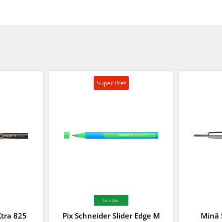
Super Pret
In stoc
Xtra 825
Pix Schneider Slider Edge M
Mină 