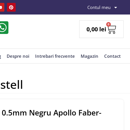
Contul meu
0
0,00
lei
g
Despre noi
Intrebari frecvente
Magazin
Contact
tell
 0.5mm Negru Apollo Faber-