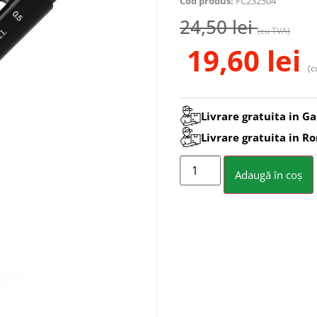
Cod produs:
FC232504
24,50
lei
(cu TVA)
19,60
lei
(c
Livrare gratuita in Ga
Livrare gratuita in R
Adaugă în coș