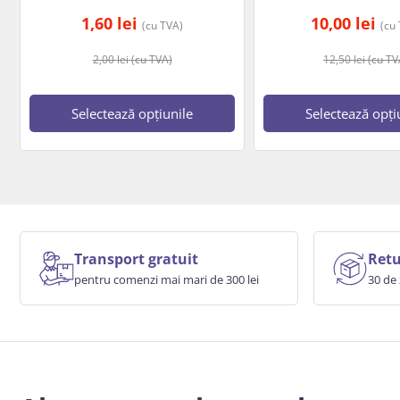
1,60
lei
10,00
lei
(cu TVA)
(cu
2,00
lei
(cu TVA)
12,50
lei
(cu TV
Selectează opțiunile
Selectează opți
Transport gratuit
Retu
pentru comenzi mai mari de 300 lei
30 de 