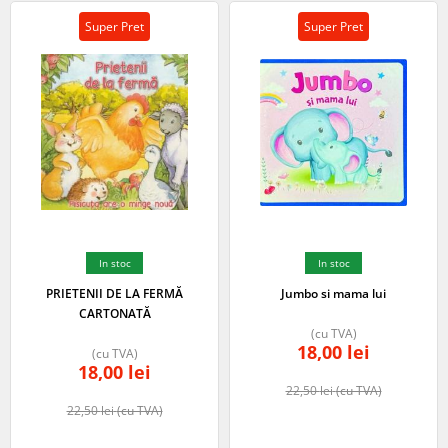
Super Pret
Super Pret
In stoc
In stoc
PRIETENII DE LA FERMĂ
Jumbo si mama lui
CARTONATĂ
(cu TVA)
18,00
lei
(cu TVA)
18,00
lei
22,50
lei
(cu TVA)
22,50
lei
(cu TVA)