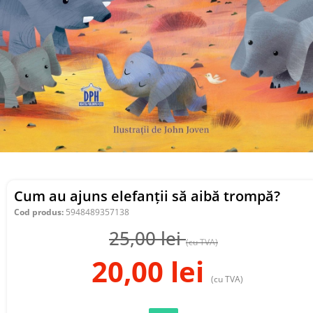
Cum au ajuns elefanții să aibă trompă?
Cod produs:
5948489357138
25,00
lei
(cu TVA)
20,00
lei
(cu TVA)