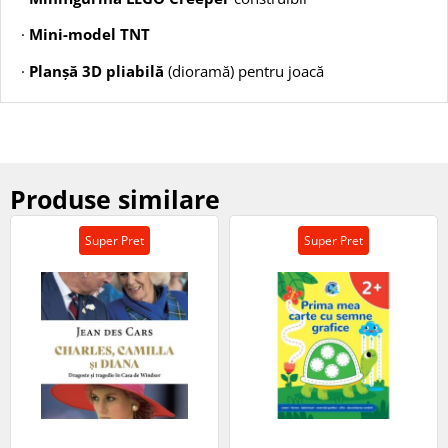
·
Mini-model TNT
·
Planșă 3D pliabilă
(dioramă) pentru joacă
Produse similare
Super Pret
Super Pret