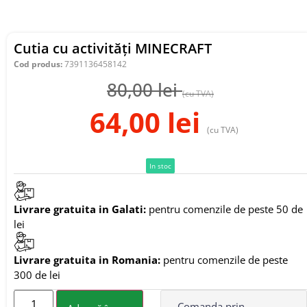
Cutia cu activități MINECRAFT
Cod produs:
7391136458142
80,00
lei
(cu TVA)
64,00
lei
(cu TVA)
In stoc
Livrare gratuita in Galati:
pentru comenzile de peste 50 de
lei
Livrare gratuita in Romania:
pentru comenzile de peste
300 de lei
Comanda prin