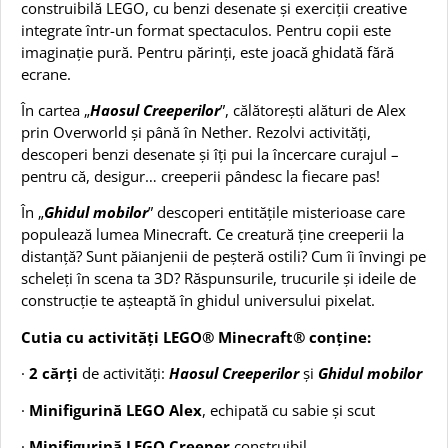
construibilă LEGO, cu benzi desenate și exerciții creative
integrate într-un format spectaculos. Pentru copii este
imaginație pură. Pentru părinți, este joacă ghidată fără
ecrane.
În cartea „
Haosul Creeperilor
”, călătorești alături de Alex
prin Overworld și până în Nether. Rezolvi activități,
descoperi benzi desenate și îți pui la încercare curajul –
pentru că, desigur… creeperii pândesc la fiecare pas!
În „
Ghidul mobilor
” descoperi entitățile misterioase care
populează lumea Minecraft. Ce creatură ține creeperii la
distanță? Sunt păianjenii de peșteră ostili? Cum îi învingi pe
scheleți în scena ta 3D? Răspunsurile, trucurile și ideile de
construcție te așteaptă în ghidul universului pixelat.
Cutia cu activități LEGO® Minecraft® conține:
·
2 cărți
de activități:
Haosul Creeperilor
și
Ghidul mobilor
·
Minifigurină LEGO Alex
, echipată cu sabie și scut
·
Minifigurină LEGO Creeper
construibil