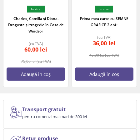
In stoc
In stoc
Charles, Camilla și Diana.
Prima mea carte cu SEMNE
Dragoste și tragedie în Casa de
GRAFICE 2 ani+
Windsor
(cu TVA)
36,00
lei
(cu TVA)
60,00
lei
45,00
lei
(cu TVA)
75,00
lei
(cu TVA)
Adaugă în coș
Adaugă în coș
Transport gratuit
pentru comenzi mai mari de 300 lei
Retur produse