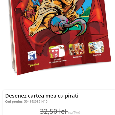
Desenez cartea mea cu pirați
Cod produs:
5948489351419
32,50
lei
(cu TVA)