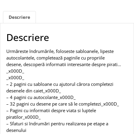
Descriere
Descriere
Urmãreste îndrumãrile, foloseste sabloanele, lipeste
autocolantele, completeazã paginile cu propriile
desene, descoperã informatii interesante despre pirati…
_x000D_
_x000D_
– 2 pagini cu sabloane cu ajutorul cãrora completezi
desenele din caiet_x000D_
– 4 pagini cu autocolante_x000D_
– 32 pagini cu desene pe care sã le completezi_x000D_
– Pagini cu informatii despre viata si luptele
piratilor_x000D_
– Sfaturi si îndrumãri pentru realizarea pe etape a
desenului