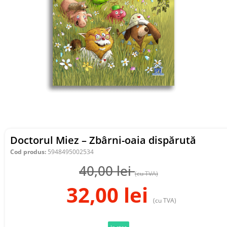
Doctorul Miez – Zbârni-oaia dispărută
Cod produs:
5948495002534
40,00
lei
(cu TVA)
32,00
lei
(cu TVA)
In stoc