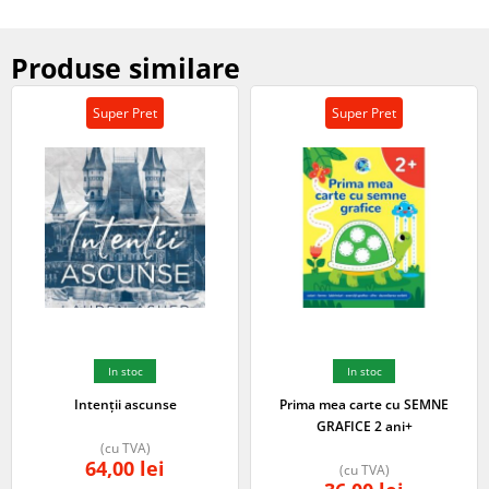
Produse similare
Super Pret
Super Pret
In stoc
In stoc
Intenții ascunse
Prima mea carte cu SEMNE
GRAFICE 2 ani+
(cu TVA)
64,00
lei
(cu TVA)