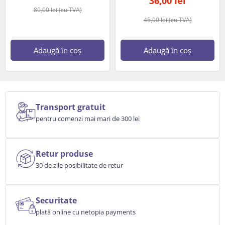
36,00
lei
80,00
lei
(cu TVA)
45,00
lei
(cu TVA)
Adaugă în coș
Adaugă în coș
Transport gratuit
pentru comenzi mai mari de 300 lei
Retur produse
30 de zile posibilitate de retur
Securitate
plată online cu netopia payments