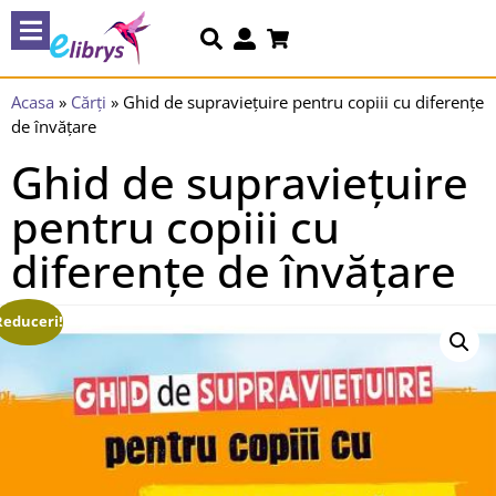
Acasa
»
Cărți
»
Ghid de supraviețuire pentru copiii cu diferențe
de învățare
Ghid de supraviețuire
pentru copiii cu
diferențe de învățare
Reduceri!