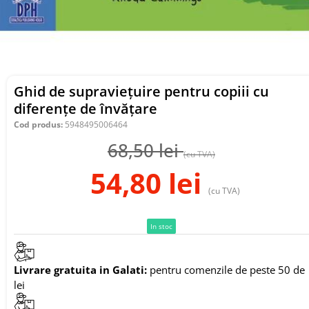
Ghid de supraviețuire pentru copiii cu
diferențe de învățare
Cod produs:
5948495006464
68,50
lei
(cu TVA)
54,80
lei
(cu TVA)
In stoc
Livrare gratuita in Galati:
pentru comenzile de peste 50 de
lei