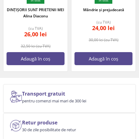
In stoc
In stoc
DINȚIȘORII SUNT PRIETENII MEI
Mândrie și prejudecată
Alina Diaconu
(cu TVA)
24,00
lei
(cu TVA)
26,00
lei
30,00
lei
(cu TVA)
32,50
lei
(cu TVA)
Adaugă în coș
Adaugă în coș
Transport gratuit
pentru comenzi mai mari de 300 lei
Retur produse
30 de zile posibilitate de retur