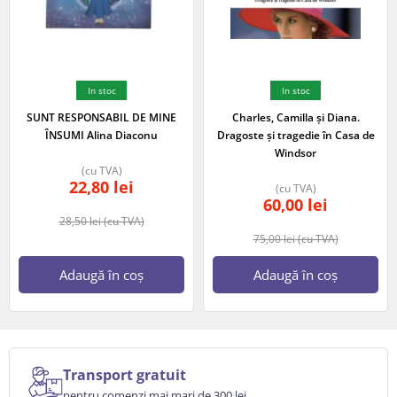
In stoc
In stoc
SUNT RESPONSABIL DE MINE
Charles, Camilla și Diana.
ÎNSUMI Alina Diaconu
Dragoste și tragedie în Casa de
Windsor
(cu TVA)
22,80
lei
(cu TVA)
60,00
lei
28,50
lei
(cu TVA)
75,00
lei
(cu TVA)
Adaugă în coș
Adaugă în coș
Transport gratuit
pentru comenzi mai mari de 300 lei