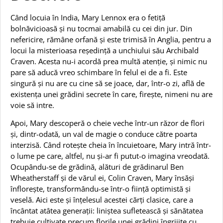
Când locuia în India, Mary Lennox era o fetiță
bolnăvicioasă și nu tocmai amabilă cu cei din jur. Din
nefericire, rămâne orfană și este trimisă în Anglia, pentru a
locui la misterioasa reședință a unchiului său Archibald
Craven. Acesta nu-i acordă prea multă atenție, și nimic nu
pare să aducă vreo schimbare în felul ei de a fi. Este
singură și nu are cu cine să se joace, dar, într-o zi, află de
existența unei grădini secrete în care, firește, nimeni nu are
voie să intre.
Apoi, Mary descoperă o cheie veche într-un răzor de flori
și, dintr-odată, un val de magie o conduce către poarta
interzisă. Când rotește cheia în încuietoare, Mary intră într-
o lume pe care, altfel, nu și-ar fi putut-o imagina vreodată.
Ocupându-se de grădină, alături de grădinarul Ben
Wheatherstaff și de vărul ei, Colin Craven, Mary însăși
înflorește, transformându-se într-o ființă optimistă și
veselă. Aici este și înțelesul acestei cărți clasice, care a
încântat atâtea generații: liniștea sufletească și sănătatea
trebuie cultivate precum florile unei grădini îngrijite cu