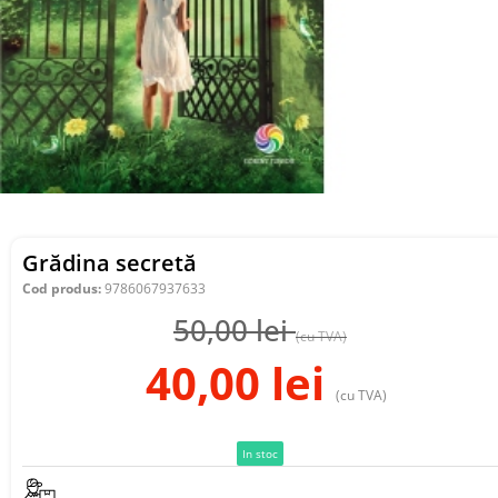
Grădina secretă
Cod produs:
9786067937633
50,00
lei
(cu TVA)
40,00
lei
(cu TVA)
In stoc