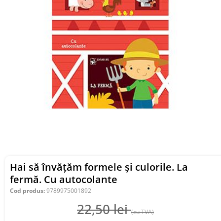
Hai să învățăm formele și culorile. La
fermă. Cu autocolante
Cod produs:
9789975001892
22,50
lei
(cu TVA)