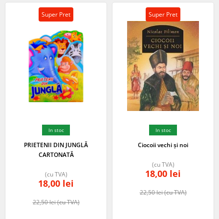
Super Pret
Super Pret
In stoc
In stoc
PRIETENII DIN JUNGLĂ
Ciocoii vechi și noi
CARTONATĂ
(cu TVA)
18,00
lei
(cu TVA)
18,00
lei
22,50
lei
(cu TVA)
22,50
lei
(cu TVA)