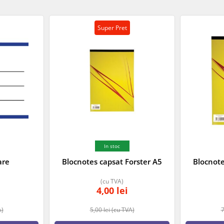
Super Pret
In stoc
are
Blocnotes capsat Forster A5
Blocnote
(cu TVA)
4,00
lei
A)
5,00
lei
(cu TVA)