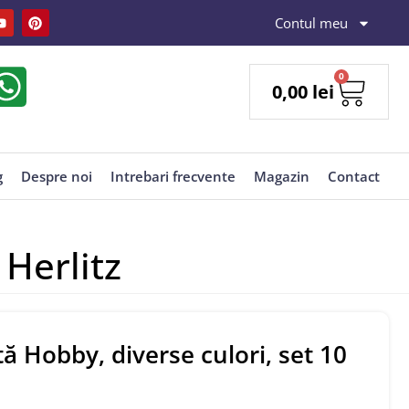
Contul meu
0
0,00
lei
g
Despre noi
Intrebari frecvente
Magazin
Contact
 Herlitz
ă Hobby, diverse culori, set 10