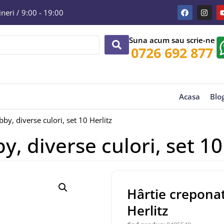
eri / 9:00 - 19:00
Suna acum sau scrie-ne
0726 692 877
Acasa
Blo
by, diverse culori, set 10 Herlitz
, diverse culori, set 10
Hârtie creponat
Herlitz