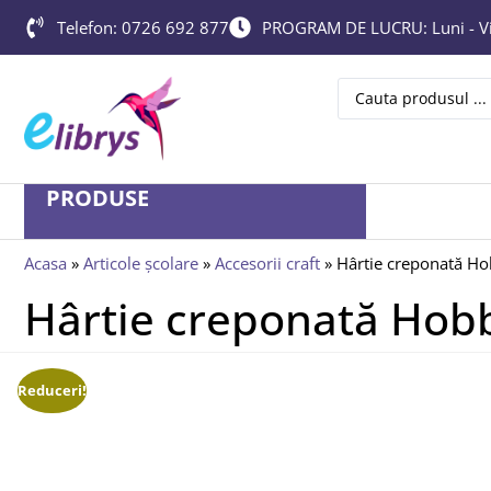
Telefon: 0726 692 877
PROGRAM DE LUCRU: Luni - Vin
PRODUSE
Acasa
»
Articole școlare
»
Accesorii craft
»
Hârtie creponată Hob
Hârtie creponată Hobby
Reduceri!