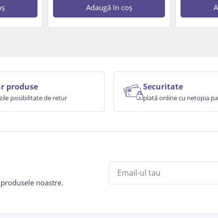
oș
Adaugă în coș
A
r produse
Securitate
zile posibilitate de retur
plată online cu netopia 
e produsele noastre.