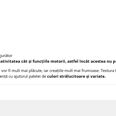
jurător
ivitatea cât și funcțiile motorii, astfel încât acestea nu po
vor fi mult mai plăcute, iar creațiile mult mai frumoase. Textura f
idență cu ajutorul paletei de
culori strălucitoare și variate.