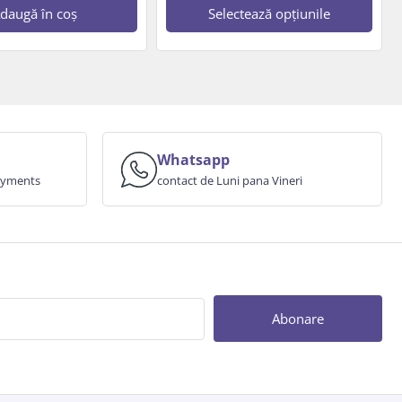
daugă în coș
Selectează opțiunile
Whatsapp
payments
contact de Luni pana Vineri
Abonare