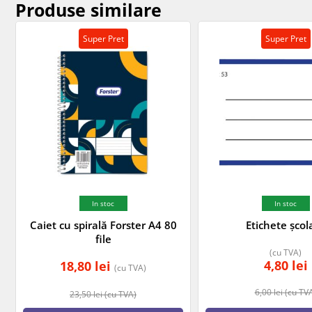
Produse similare
Super Pret
Super Pret
In stoc
In stoc
Caiet cu spirală Forster A4 80
Etichete școl
file
(cu TVA)
4,80
lei
18,80
lei
(cu TVA)
6,00
lei
(cu TV
23,50
lei
(cu TVA)