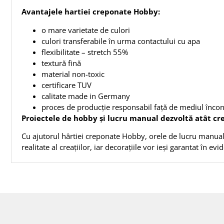
Avantajele hartiei creponate Hobby:
o mare varietate de culori
culori transferabile în urma contactului cu apa
flexibilitate – stretch 55%
textură fină
material non-toxic
certificare TUV
calitate made in Germany
proces de producție responsabil față de mediul încon
Proiectele de hobby și lucru manual dezvoltă atât creat
Cu ajutorul hârtiei creponate Hobby, orele de lucru manual 
realitate al creațiilor, iar decorațiile vor ieși garantat în ev