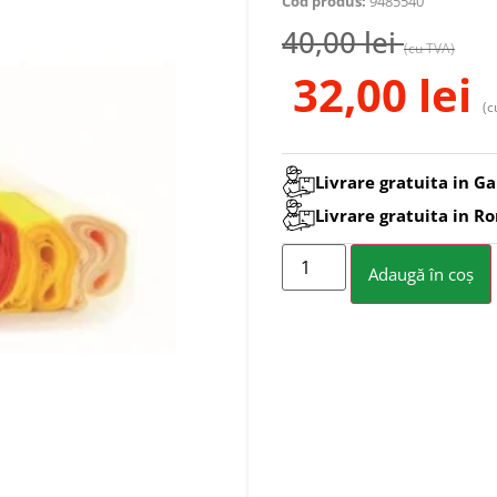
Cod produs:
9485540
40,00
lei
(cu TVA)
32,00
lei
(c
Livrare gratuita in Ga
Livrare gratuita in R
Adaugă în coș