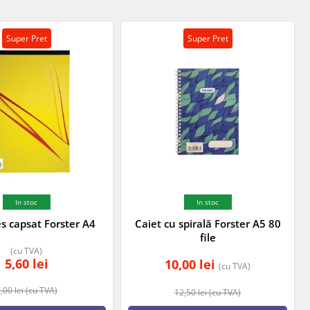
Super Pret
Super Pret
In stoc
In stoc
s capsat Forster A4
Caiet cu spirală Forster A5 80
file
(cu TVA)
5,60
lei
10,00
lei
(cu TVA)
7,00
lei
(cu TVA)
12,50
lei
(cu TVA)