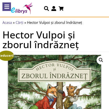
Acasa
»
Cărți
»
Hector Vulpoi și zborul îndrăzneț
Hector Vulpoi și
zborul îndrăzneț
Reduceri!