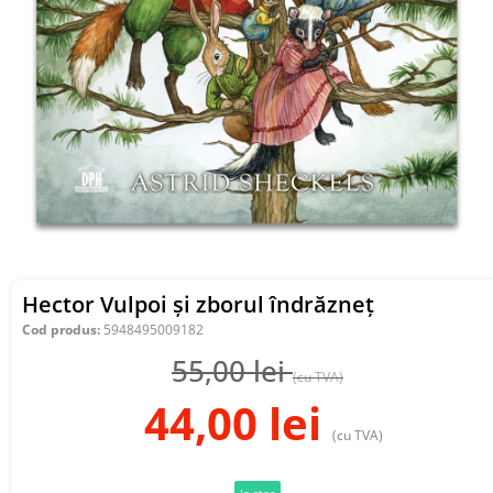
Hector Vulpoi și zborul îndrăzneț
Cod produs:
5948495009182
55,00
lei
(cu TVA)
44,00
lei
(cu TVA)
In stoc