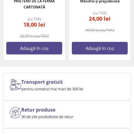
PRIETENII DE LA FERMĂ
Mândrie și prejudecată
CARTONATĂ
(cu TVA)
24,00
lei
(cu TVA)
18,00
lei
30,00
lei
(cu TVA)
22,50
lei
(cu TVA)
Adaugă în coș
Adaugă în coș
Transport gratuit
pentru comenzi mai mari de 300 lei
Retur produse
30 de zile posibilitate de retur