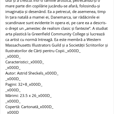
ului și a crescut într-o familie artistică, petrecându-și o
mare parte din copilărie jucându-se afară, folosindu-și
imaginația și desenând. Ea a petrecut, de asemenea, timp
în țara natală a mamei ei, Danemarca, iar rădăcinile ei
scandinave sunt evidente în opera ei, pe care ea a descris-
o drept un „amestec de realism clasic și fantezie”. A studiat
arta plastică la Greenfield Community College și lucrează
ca artist cu normă întreagă. Ea este membră a Western
Massachusetts Illustrators Guild și a Societății Scriitorilor și
Ilustratorilor de Cărți pentru Copii._x000D_
_x000D_
Caracteristici:_x000D_
_x000D_
Autor: Astrid Sheckels_x000D_
_x000D_
Pagini: 32+8_x000D_
_x000D_
Mărimi: 23.5 x 26_x000D_
_x000D_
Copertă: Cartonată_x000D_
_x000D_