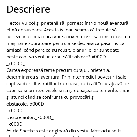
Descriere
Hector Vulpoi și prietenii săi pornesc într-o nouă aventură
plină de suspans. Aceștia își dau seama că trebuie să
lucreze în echipă dacă vor să inventeze și să construiască o
mașinărie zburătoare pentru a se deplasa ca păsările. La
amiază, când pare că au reușit, planurile lor sunt date
peste cap. Va veni un erou să îi salveze?_x000D_
_x000D_
Cartea exporează teme precum curajul, prietenia,
determinarea și aventura. Prin intermediul povestirii sale
captivante și ilustrațiilor frumoase, cartea îi încurajează pe
copii să-și urmeze visele și să-și depășească temerile, chiar
și atunci când se confruntă cu provocări și
obstacole._x000D_
_x000D_
Despre autor:_x000D_
_x000D_
Astrid Sheckels este originară din vestul Massachusetts-