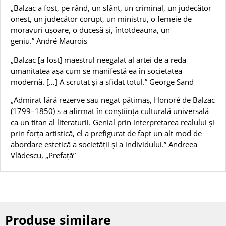
„Balzac a fost, pe rând, un sfânt, un criminal, un judecător
onest, un judecător corupt, un ministru, o femeie de
moravuri ușoare, o ducesă și, întotdeauna, un
geniu.” André Maurois
„Balzac [a fost] maestrul neegalat al artei de a reda
umanitatea așa cum se manifestă ea în societatea
modernă. […] A scrutat și a sfidat totul.” George Sand
„Admirat fără rezerve sau negat pătimaș, Honoré de Balzac
(1799–1850) s-a afirmat în conștiința culturală universală
ca un titan al literaturii. Genial prin interpretarea realului și
prin forța artistică, el a prefigurat de fapt un alt mod de
abordare estetică a societății și a individului.” Andreea
Vlădescu, „Prefață”
Produse similare