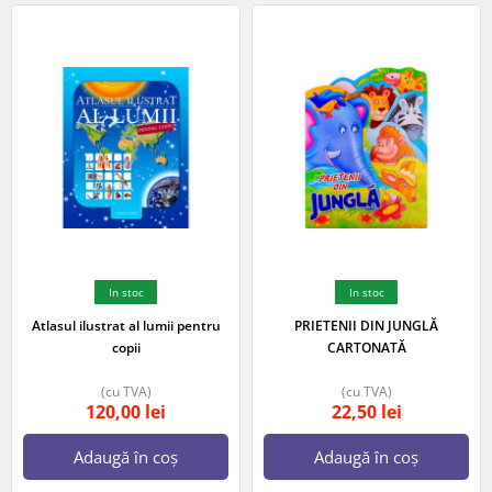
In stoc
In stoc
Atlasul ilustrat al lumii pentru
PRIETENII DIN JUNGLĂ
copii
CARTONATĂ
(cu TVA)
(cu TVA)
120,00
lei
22,50
lei
Adaugă în coș
Adaugă în coș