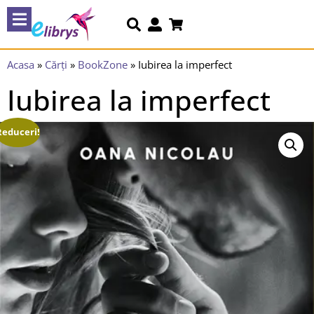
Acasa
»
Cărți
»
BookZone
»
Iubirea la imperfect
Iubirea la imperfect
Reduceri!