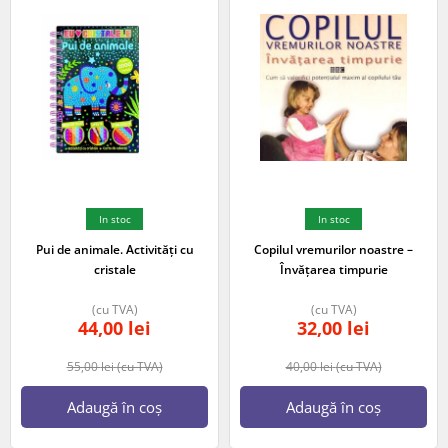
In stoc
In stoc
Pui de animale. Activități cu
Copilul vremurilor noastre –
cristale
Învățarea timpurie
(cu TVA)
(cu TVA)
44,00
lei
32,00
lei
55,00
lei
(cu TVA)
40,00
lei
(cu TVA)
Adaugă în coș
Adaugă în coș