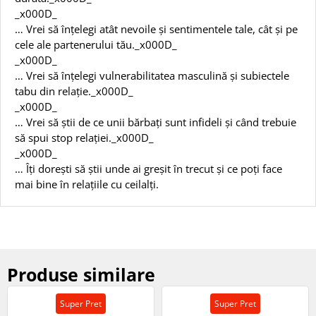
_x000D_
… Vrei să înțelegi atât nevoile și sentimentele tale, cât și pe
cele ale partenerului tău._x000D_
_x000D_
… Vrei să înțelegi vulnerabilitatea masculină și subiectele
tabu din relație._x000D_
_x000D_
… Vrei să știi de ce unii bărbați sunt infideli și când trebuie
să spui stop relației._x000D_
_x000D_
… Îți dorești să știi unde ai greșit în trecut și ce poți face
mai bine în relațiile cu ceilalți.
Produse similare
Super Pret
Super Pret