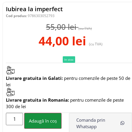
Iubirea la imperfect
Cod produs:
9786303052793
55,00
lei
(cu TVA)
44,00
lei
(cu TVA)
In stoc
Livrare gratuita in Galati:
pentru comenzile de peste 50 de
lei
Livrare gratuita in Romania:
pentru comenzile de peste
300 de lei
Comanda prin
Adaugă în coș
Whatsapp