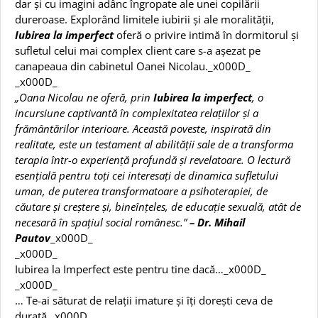
dar și cu imagini adânc îngropate ale unei copilării
dureroase. Explorând limitele iubirii și ale moralității,
Iubirea la imperfect
oferă o privire intimă în dormitorul și
sufletul celui mai complex client care s-a așezat pe
canapeaua din cabinetul Oanei Nicolau._x000D_
_x000D_
„Oana Nicolau ne oferă, prin
Iubirea la imperfect
, o
incursiune captivantă în complexitatea relațiilor și a
frământărilor interioare. Această poveste, inspirată din
realitate, este un testament al abilității sale de a transforma
terapia într-o experiență profundă și revelatoare. O lectură
esențială pentru toți cei interesați de dinamica sufletului
uman, de puterea transformatoare a psihoterapiei, de
căutare și creștere și, bineînțeles, de educație sexuală, atât de
necesară în spațiul social românesc.”
– Dr. Mihail
Pautov
_x000D_
_x000D_
Iubirea la Imperfect este pentru tine dacă…_x000D_
_x000D_
… Te-ai săturat de relații imature și îți dorești ceva de
durată._x000D_