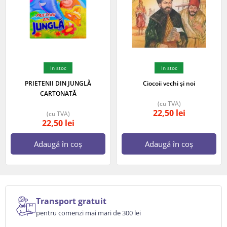
In stoc
In stoc
PRIETENII DIN JUNGLĂ
Ciocoii vechi și noi
CARTONATĂ
(cu TVA)
22,50
lei
(cu TVA)
22,50
lei
Adaugă în coș
Adaugă în coș
Transport gratuit
pentru comenzi mai mari de 300 lei