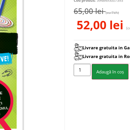
Cod produs:
5948495007393
65,00
lei
(cu TVA)
52,00
lei
(c
Livrare gratuita in Ga
Livrare gratuita in R
Adaugă în coș