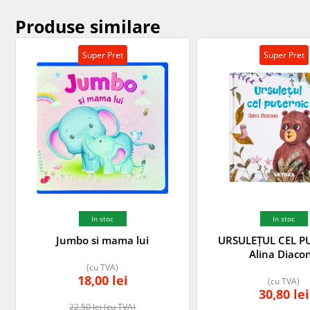
Produse similare
Super Pret
Super Pret
In stoc
In stoc
Jumbo si mama lui
URSULEȚUL CEL P
Alina Diaco
(cu TVA)
18,00
lei
(cu TVA)
30,80
lei
22,50
lei
(cu TVA)