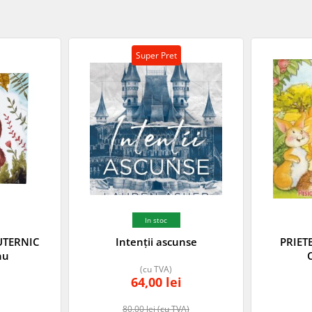
Super Pret
In stoc
UTERNIC
Intenții ascunse
PRIET
nu
(cu TVA)
64,00
lei
80,00
lei
(cu TVA)