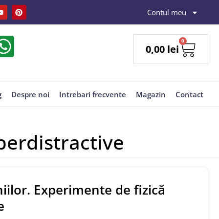
Contul meu
0
0,00
lei
g
Despre noi
Intrebari frecvente
Magazin
Contact
perdistractive
iilor. Experimente de fizică
e