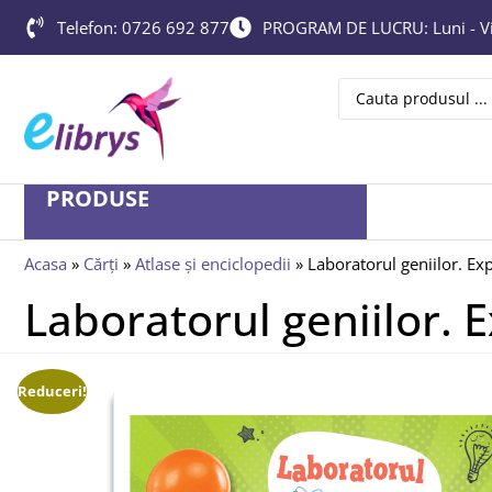
Telefon: 0726 692 877
PROGRAM DE LUCRU: Luni - Vin
PRODUSE
Acasa
»
Cărți
»
Atlase și enciclopedii
»
Laboratorul geniilor. Ex
Laboratorul geniilor. 
Reduceri!