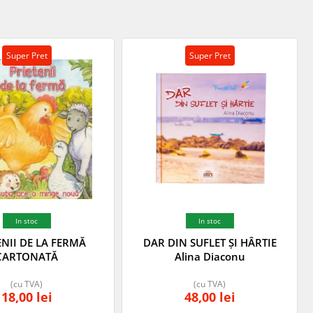
Super Pret
Super Pret
In stoc
In stoc
ENII DE LA FERMĂ
DAR DIN SUFLET ȘI HÂRTIE
CARTONATĂ
Alina Diaconu
(cu TVA)
(cu TVA)
18,00
lei
48,00
lei