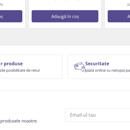
A)
2
oș
Adaugă în coș
A
r produse
Securitate
zile posibilitate de retur
plată online cu netopia 
e produsele noastre.