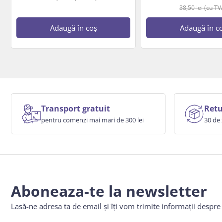
38,50
lei
(cu TV
Adaugă în coș
Adaugă în c
Transport gratuit
Retu
pentru comenzi mai mari de 300 lei
30 de 
Aboneaza-te la newsletter
Lasă-ne adresa ta de email și îți vom trimite informații despr