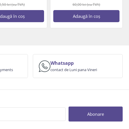
2,50
lei
(cu TVA)
60,00
lei
(cu TVA)
daugă în coș
Adaugă în coș
Whatsapp
payments
contact de Luni pana Vineri
Abonare