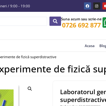
eri / 9:00 - 19:00
Suna acum sau scrie-ne
0726 692 877
Acasa
Blo
perimente de fizică superdistractive
Experimente de fizică su
Laboratorul gen
superdistractiv