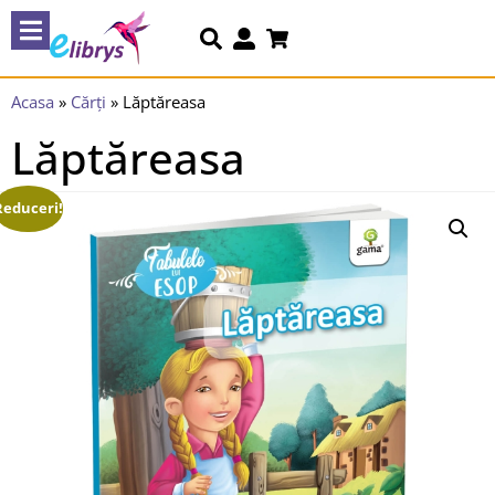
Acasa
»
Cărți
»
Lăptăreasa
Lăptăreasa
Reduceri!