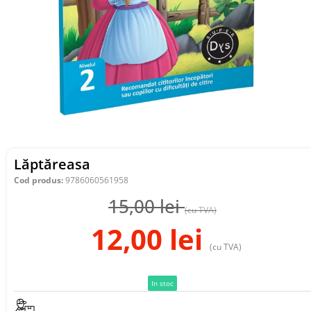
Lăptăreasa
Cod produs:
9786060561958
15,00
lei
(cu TVA)
12,00
lei
(cu TVA)
In stoc