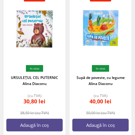
In stoc
In stoc
URSULEȚUL CEL PUTERNIC
Supă de poveste, cu legume
Alina Diaconu
Alina Diaconu
(cu TVA)
(cu TVA)
30,80
lei
40,00
lei
38,50
lei
(cu TVA)
50,00
lei
(cu TVA)
Adaugă în coș
Adaugă în coș