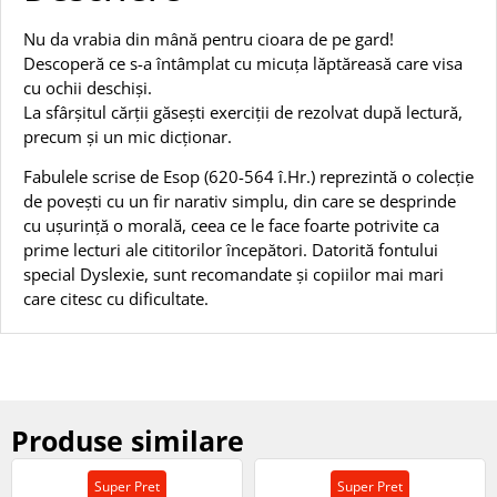
Nu da vrabia din mână pentru cioara de pe gard!
Descoperă ce s-a întâmplat cu micuța lăptăreasă care visa
cu ochii deschiși.
La sfârșitul cărții găsești exerciții de rezolvat după lectură,
precum și un mic dicționar.
Fabulele scrise de Esop (620-564 î.Hr.) reprezintă o colecție
de povești cu un fir narativ simplu, din care se desprinde
cu ușurință o morală, ceea ce le face foarte potrivite ca
prime lecturi ale cititorilor începători. Datorită fontului
special Dyslexie, sunt recomandate și copiilor mai mari
care citesc cu dificultate.
Produse similare
Super Pret
Super Pret