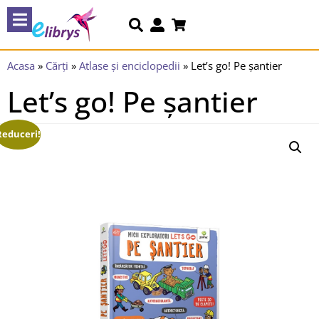
Acasa
»
Cărți
»
Atlase și enciclopedii
»
Let’s go! Pe șantier
Let’s go! Pe șantier
Reduceri!