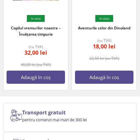
In stoc
In stoc
Copilul vremurilor noastre –
Aventurile celor din Dinoland
Învățarea timpurie
(cu TVA)
18,00
lei
(cu TVA)
32,00
lei
22,50
lei
(cu TVA)
40,00
lei
(cu TVA)
Adaugă în coș
Adaugă în coș
Transport gratuit
pentru comenzi mai mari de 300 lei