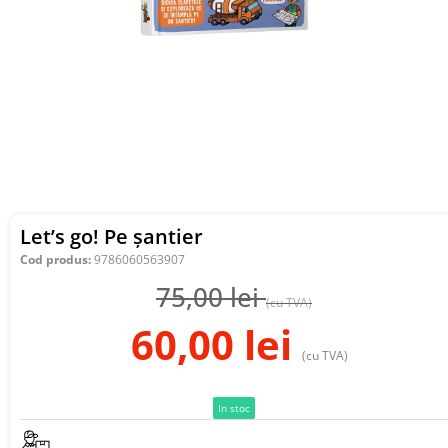
Let’s go! Pe șantier
Cod produs:
9786060563907
75,00
lei
(cu TVA)
60,00
lei
(cu TVA)
In stoc