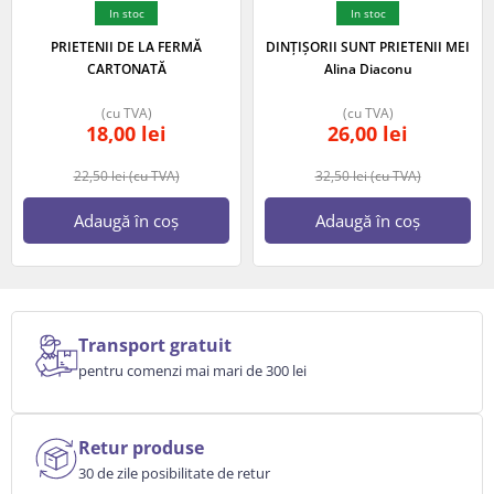
In stoc
In stoc
PRIETENII DE LA FERMĂ
DINȚIȘORII SUNT PRIETENII MEI
CARTONATĂ
Alina Diaconu
(cu TVA)
(cu TVA)
18,00
lei
26,00
lei
22,50
lei
(cu TVA)
32,50
lei
(cu TVA)
Adaugă în coș
Adaugă în coș
Transport gratuit
pentru comenzi mai mari de 300 lei
Retur produse
30 de zile posibilitate de retur