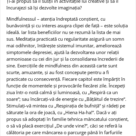
Ți-ai propus să îl susții în activitățile lui creative și să îl
încurajezi să își dezvolte imaginația?
Mindfulnessul – atenția îndreptată conștient, cu
bunăvoință și cu interes asupra clipei de față – este soluția
ideală. Iar lista beneficiilor nu se rezumă la lista de mai
sus. Meditația practicată cu regularitate asigură un somn
mai odihnitor, întărește sistemul imunitar, ameliorează
simptomele depresiei, ajută la dezvoltarea unor relații
armonioase cu cei din jur și la consolidarea încrederii de
sine. Exercițiile de mindfulness din această carte sunt
scurte, amuzante, și au fost concepute pentru a fi
practicate cu consecvență. Fiecare capitol este împărțit în
funcție de momentele și provocările fiecărei zile. Începeți
ziua într-o notă calmă și luminoasă, cu „Respiră ca un
soare“; sau încărcați-vă de energie cu „Bâțâitul de trezire“.
Stimulați-vă mintea cu „Respirația de bufniță“ și râdeți pe
săturate la ora de joacă, cu „Hiena Ha-ha!“. Dacă v ați
propus să adoptați în familie tehnica mâncatului conștient,
o să vă placă exercițiul „De unde vine?“, căci se referă la
călătoria pe care mâncarea o parcurge până în farfuriile