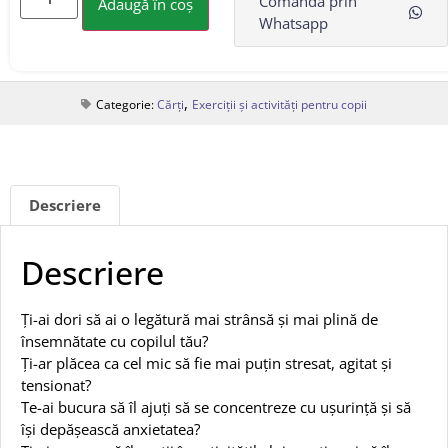
Comanda prin
Adaugă în coș
Whatsapp
,
Categorie:
Cărți
Exerciții și activități pentru copii
Descriere
Descriere
Ți-ai dori să ai o legătură mai strânsă și mai plină de
însemnătate cu copilul tău?
Ți-ar plăcea ca cel mic să fie mai puțin stresat, agitat și
tensionat?
Te-ai bucura să îl ajuți să se concentreze cu ușurință și să
își depășească anxietatea?