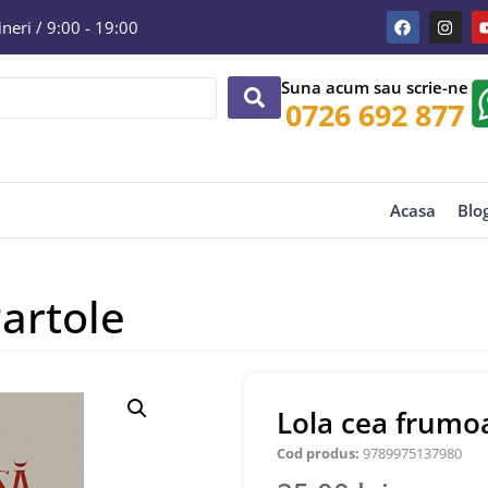
eri / 9:00 - 19:00
Suna acum sau scrie-ne
0726 692 877
Acasa
Blo
artole
Lola cea frumoa
Cod produs:
9789975137980