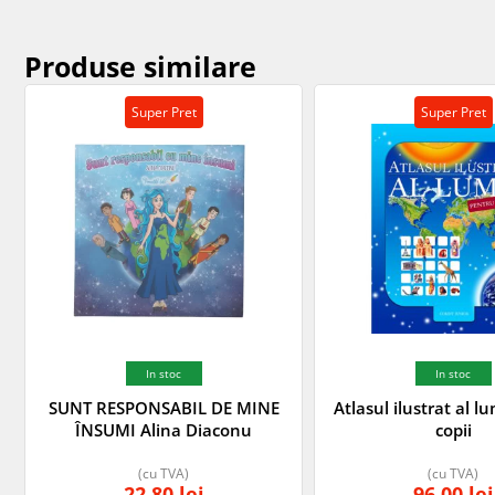
Produse similare
Super Pret
Super Pret
In stoc
In stoc
SUNT RESPONSABIL DE MINE
Atlasul ilustrat al l
ÎNSUMI Alina Diaconu
copii
(cu TVA)
(cu TVA)
22,80
lei
96,00
lei