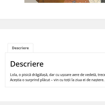
Descriere
Descriere
Lola, o pisică drăgălaşă, dar cu uşoare aere de vedetă, trec
Aceştia o surprind plăcut – vin cu toţii la ziua ei de naştere. 