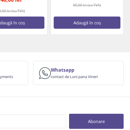
80,00
lei
(cu TVA)
0,00
lei
(cu TVA)
daugă în coș
Adaugă în coș
Whatsapp
payments
contact de Luni pana Vineri
Abonare