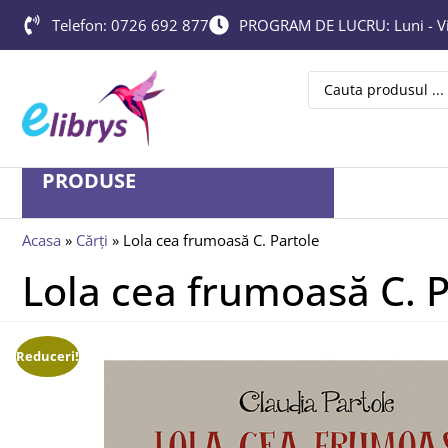
Telefon: 0726 692 877
PROGRAM DE LUCRU: Luni - Vin
PRODUSE
Acasa
»
Cărți
»
Lola cea frumoasă C. Partole
Lola cea frumoasă C. P
Reduceri!