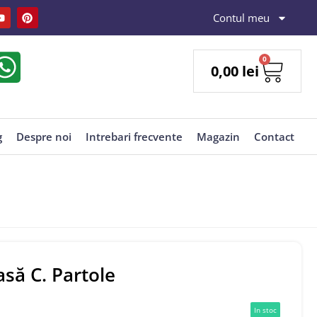
Contul meu
0
0,00
lei
g
Despre noi
Intrebari frecvente
Magazin
Contact
să C. Partole
In stoc