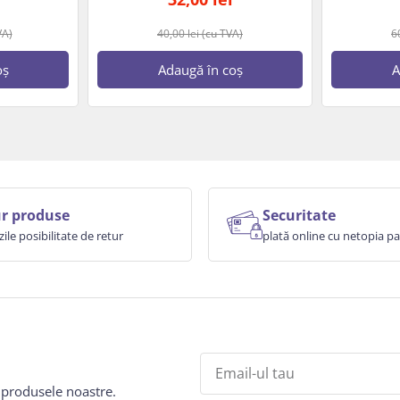
VA)
40,00
lei
(cu TVA)
6
oș
Adaugă în coș
A
r produse
Securitate
zile posibilitate de retur
plată online cu netopia 
e produsele noastre.