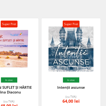
Super Pret
Super Pret
In stoc
In stoc
 SUFLET ȘI HÂRTIE
Intenții ascunse
lina Diaconu
(cu TVA)
64,00
lei
(cu TVA)
48,00
lei