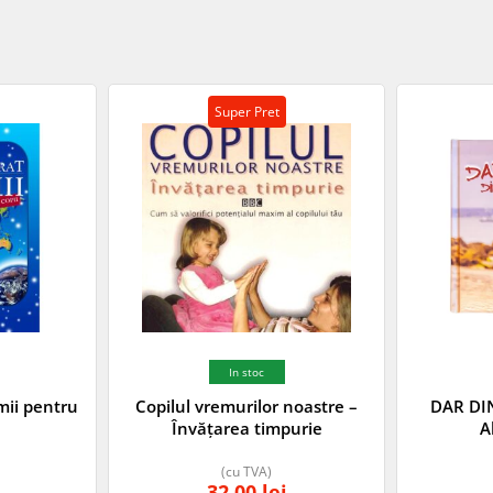
Super Pret
In stoc
umii pentru
Copilul vremurilor noastre –
DAR DIN
Învățarea timpurie
A
(cu TVA)
32,00
lei