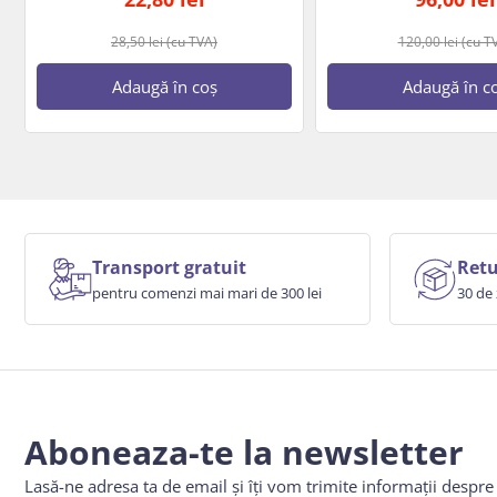
28,50
lei
(cu TVA)
120,00
lei
(cu T
Adaugă în coș
Adaugă în c
Transport gratuit
Retu
pentru comenzi mai mari de 300 lei
30 de 
Aboneaza-te la newsletter
Lasă-ne adresa ta de email și îți vom trimite informații despr