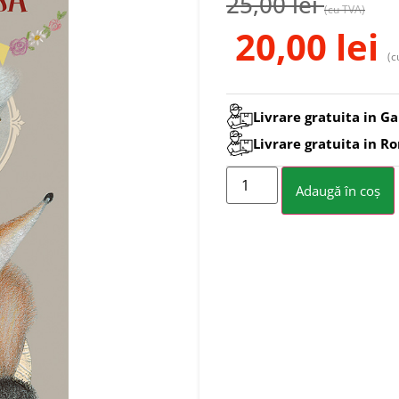
25,00
lei
(cu TVA)
20,00
lei
(c
Livrare gratuita in Ga
Livrare gratuita in R
Adaugă în coș