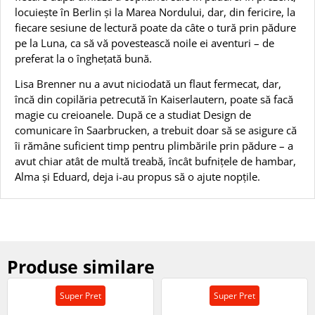
locuiește în Berlin și la Marea Nordului, dar, din fericire, la
fiecare sesiune de lectură poate da câte o tură prin pădure
pe la Luna, ca să vă povestească noile ei aventuri – de
preferat la o înghețată bună.
Lisa Brenner nu a avut niciodată un flaut fermecat, dar,
încă din copilăria petrecută în Kaiserlautern, poate să facă
magie cu creioanele. După ce a studiat Design de
comunicare în Saarbrucken, a trebuit doar să se asigure că
îi rămâne suficient timp pentru plimbările prin pădure – a
avut chiar atât de multă treabă, încât bufnițele de hambar,
Alma și Eduard, deja i-au propus să o ajute nopțile.
Produse similare
Super Pret
Super Pret