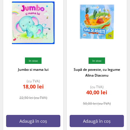
In stoc
In stoc
Jumbo si mama lui
Supă de poveste, cu legume
Alina Diaconu
(cu TVA)
18,00
lei
(cu TVA)
40,00
lei
22,50
lei
(cu TVA)
50,00
lei
(cu TVA)
Adaugă în coș
Adaugă în coș