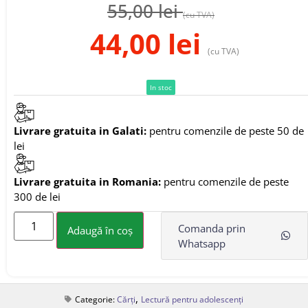
55,00
lei
(cu TVA)
44,00
lei
(cu TVA)
In stoc
Livrare gratuita in Galati:
pentru comenzile de peste 50 de
lei
Livrare gratuita in Romania:
pentru comenzile de peste
300 de lei
Comanda prin
Adaugă în coș
Whatsapp
,
Categorie:
Cărți
Lectură pentru adolescenți