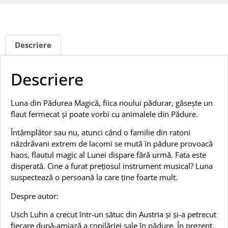
Descriere
Descriere
Luna din Pădurea Magică, fiica noului pădurar, găsește un
flaut fermecat și poate vorbi cu animalele din Pădure.
Întâmplător sau nu, atunci când o familie din ratoni
năzdrăvani extrem de lacomi se mută în pădure provoacă
haos, flautul magic al Lunei dispare fără urmă. Fata este
disperată. Cine a furat prețiosul instrument musical? Luna
suspectează o persoană la care ține foarte mult.
Despre autor:
Usch Luhn a crecut într-un sătuc din Austria și și-a petrecut
fiecare după-amiază a copilăriei sale în pădure. În prezent,