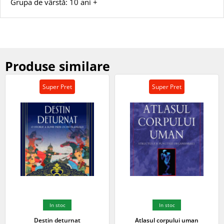
Grupa de vârstă: 10 ani +
Produse similare
Super Pret
Super Pret
In stoc
In stoc
Destin deturnat
Atlasul corpului uman