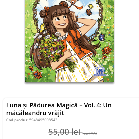
Luna și Pădurea Magică – Vol. 4: Un
măcăleandru vrăjit
Cod produs:
5948495008543
55,00
lei
(cu TVA)