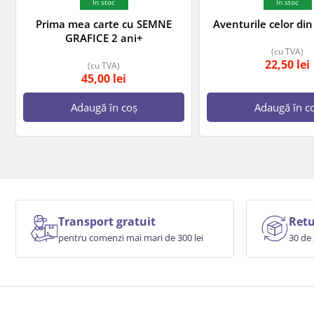
In stoc
In stoc
Prima mea carte cu SEMNE
Aventurile celor di
GRAFICE 2 ani+
(cu TVA)
22,50
lei
(cu TVA)
45,00
lei
Adaugă în coș
Adaugă în c
Transport gratuit
Retu
pentru comenzi mai mari de 300 lei
30 de 