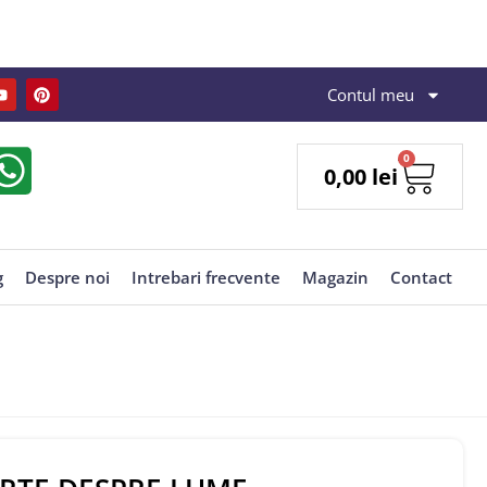
Contul meu
0
0,00
lei
g
Despre noi
Intrebari frecvente
Magazin
Contact