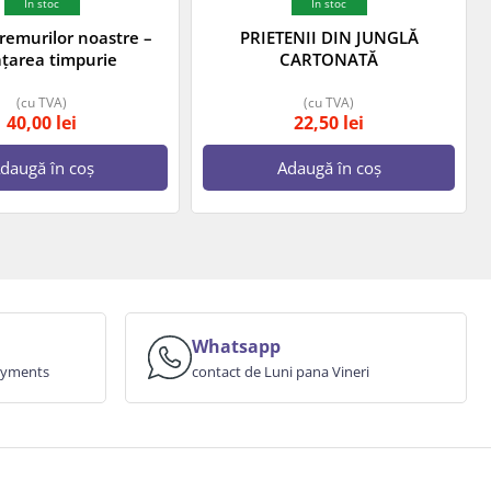
In stoc
In stoc
vremurilor noastre –
PRIETENII DIN JUNGLĂ
țarea timpurie
CARTONATĂ
(cu TVA)
(cu TVA)
40,00
lei
22,50
lei
daugă în coș
Adaugă în coș
Whatsapp
payments
contact de Luni pana Vineri