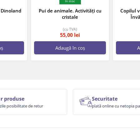
In stoc
n Dinoland
Pui de animale. Activități cu
Copilul 
cristale
Învă
(cu TVA)
55,00
lei
oș
Adaugă în coș
A
r produse
Securitate
zile posibilitate de retur
plată online cu netopia 