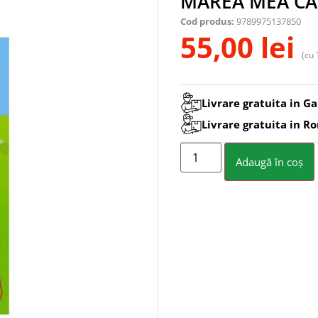
MAREA MEA CA
Cod produs:
9789975137850
55,00
lei
(cu 
Livrare gratuita in Ga
Livrare gratuita in R
Adaugă în coș