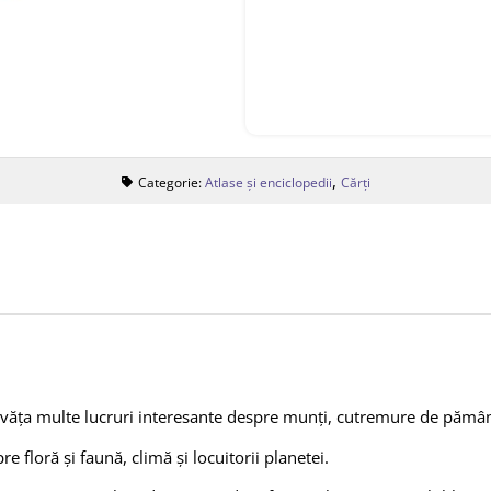
,
Categorie:
Atlase și enciclopedii
Cărți
învăța multe lucruri interesante despre munți, cutremure de pămân
e floră și faună, climă și locuitorii planetei.