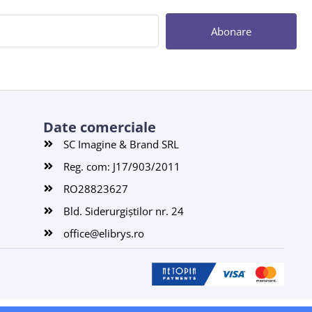
Abonare
Date comerciale
SC Imagine & Brand SRL
Reg. com: J17/903/2011
RO28823627
Bld. Siderurgiștilor nr. 24
office@elibrys.ro