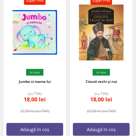
Super Pret
Super Pret
In stoc
In stoc
Jumbo si mama lui
Ciocoii vechi și noi
(cu TVA)
(cu TVA)
18,00
lei
18,00
lei
22,50
lei
(cu TVA)
22,50
lei
(cu TVA)
Adaugă în coș
Adaugă în coș