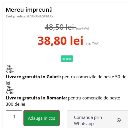
Mereu împreună
Cod produs:
9786068290935
48,50
lei
(cu TVA)
38,80
lei
(cu TVA)
In stoc
Livrare gratuita in Galati:
pentru comenzile de peste 50 de
lei
Livrare gratuita in Romania:
pentru comenzile de peste
300 de lei
Comanda prin
Adaugă în coș
Whatsapp