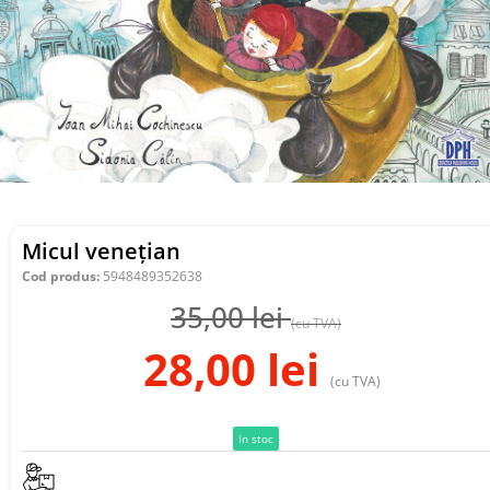
Micul venețian
Cod produs:
5948489352638
35,00
lei
(cu TVA)
28,00
lei
(cu TVA)
In stoc