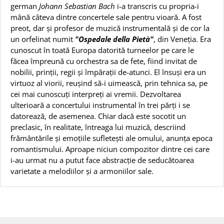
german
Johann Sebastian Bach
i-a transcris cu propria-i
mână câteva dintre concertele sale pentru vioară. A fost
preot, dar și profesor de muzică instrumentală și de cor la
un orfelinat numit
"Ospedale della Pietà"
, din Veneția. Era
cunoscut în toată Europa datorită turneelor pe care le
făcea împreună cu orchestra sa de fete, fiind invitat de
nobilii, prinții, regii și împărații de-atunci. El însuși era un
virtuoz al viorii, reușind să-i uimească, prin tehnica sa, pe
cei mai cunoscuți interpreți ai vremii. Dezvoltarea
ulterioară a concertului instrumental în trei părți i se
datorează, de asemenea. Chiar dacă este socotit un
preclasic, în realitate, întreaga lui muzică, descriind
frământările și emoțiile sufletești ale omului, anunța epoca
romantismului. Aproape niciun compozitor dintre cei care
i-au urmat nu a putut face abstracție de seducătoarea
varietate a melodiilor și a armoniilor sale.