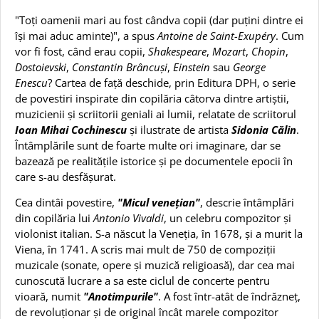
"Toți oamenii mari au fost cândva copii (dar puțini dintre ei
își mai aduc aminte)", a spus
Antoine de Saint-Exupéry
. Cum
vor fi fost, când erau copii,
Shakespeare
,
Mozart
,
Chopin
,
Dostoievski
,
Constantin Brâncuși
,
Einstein
sau
George
Enescu
? Cartea de față deschide, prin Editura DPH, o serie
de povestiri inspirate din copilăria câtorva dintre artiștii,
muzicienii și scriitorii geniali ai lumii, relatate de scriitorul
Ioan Mihai Cochinescu
și ilustrate de artista
Sidonia Călin
.
Întâmplările sunt de foarte multe ori imaginare, dar se
bazează pe realitățile istorice și pe documentele epocii în
care s-au desfășurat.
Cea dintâi povestire,
"Micul venețian"
, descrie întâmplări
din copilăria lui
Antonio Vivaldi
, un celebru compozitor și
violonist italian. S-a născut la Veneția, în 1678, și a murit la
Viena, în 1741. A scris mai mult de 750 de compoziții
muzicale (sonate, opere și muzică religioasă), dar cea mai
cunoscută lucrare a sa este ciclul de concerte pentru
vioară, numit
"Anotimpurile"
. A fost într-atât de îndrăzneț,
de revoluționar și de original încât marele compozitor