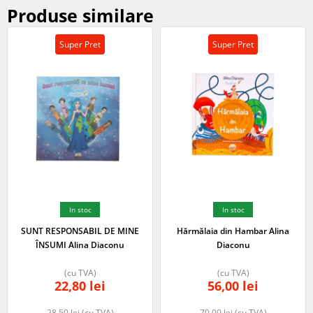
Produse similare
Super Pret
Super Pret
In stoc
In stoc
SUNT RESPONSABIL DE MINE
Hărmălaia din Hambar Alina
ÎNSUMI Alina Diaconu
Diaconu
(cu TVA)
(cu TVA)
22,80
lei
56,00
lei
28,50
lei
(cu TVA)
70,00
lei
(cu TVA)