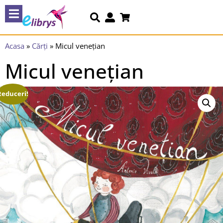
Acasa
»
Cărți
»
Micul venețian
Micul venețian
Reduceri!