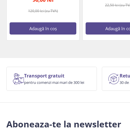
22,50
lei
(cu TV
120,00
lei
(cu TVA)
Adaugă în coș
Adaugă în c
Transport gratuit
Retu
pentru comenzi mai mari de 300 lei
30 de 
Aboneaza-te la newsletter