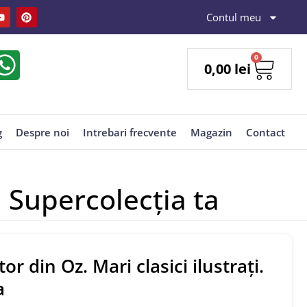
Contul meu
0
0,00
lei
g
Despre noi
Intrebari frecvente
Magazin
Contact
. Supercolecția ta
or din Oz. Mari clasici ilustrați.
a