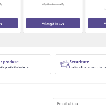
A)
22,50
lei
(cu TVA)
2
oș
Adaugă în coș
A
r produse
Securitate
zile posibilitate de retur
plată online cu netopia 