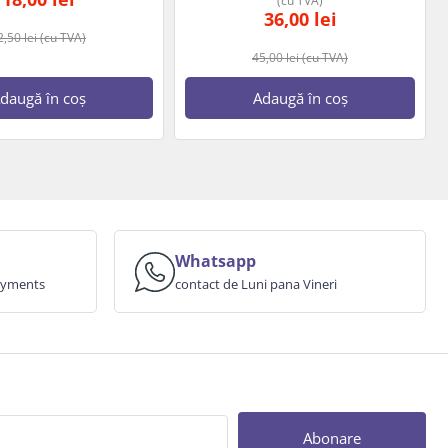
(cu TVA)
36,00
lei
2,50
lei
(cu TVA)
45,00
lei
(cu TVA)
daugă în coș
Adaugă în coș
Whatsapp
payments
contact de Luni pana Vineri
Abonare