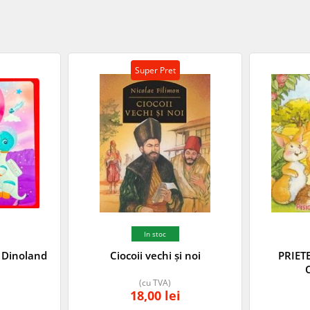
Super Pret
In stoc
n Dinoland
Ciocoii vechi și noi
PRIET
(cu TVA)
18,00
lei