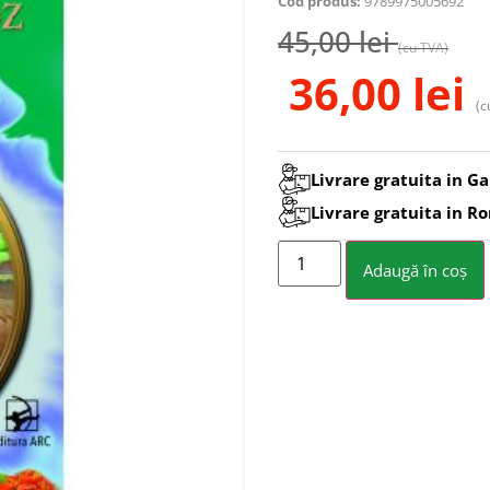
Cod produs:
9789975005692
45,00
lei
(cu TVA)
36,00
lei
(c
Livrare gratuita in Ga
Livrare gratuita in R
Adaugă în coș