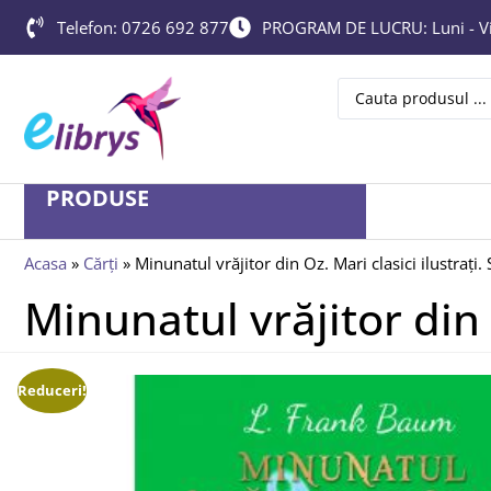
Telefon: 0726 692 877
PROGRAM DE LUCRU: Luni - Vin
PRODUSE
Acasa
»
Cărți
»
Minunatul vrăjitor din Oz. Mari clasici ilustrați.
Minunatul vrăjitor din 
Reduceri!