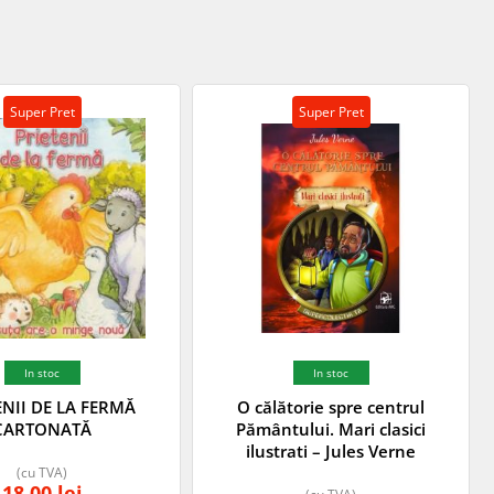
Super Pret
Super Pret
In stoc
In stoc
ENII DE LA FERMĂ
O călătorie spre centrul
CARTONATĂ
Pământului. Mari clasici
ilustrati – Jules Verne
(cu TVA)
18,00
lei