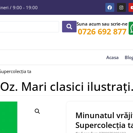
eri / 9:00 - 19:00
Suna acum sau scrie-ne
0726 692 877
Acasa
Blo
 Supercolecția ta
Oz. Mari clasici ilustrați
Minunatul vrăjit
Supercolecția t