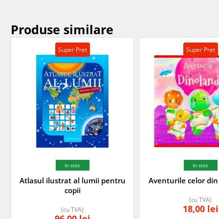
Produse similare
Super Pret
Super Pret
In stoc
In stoc
Atlasul ilustrat al lumii pentru
Aventurile celor di
copii
(cu TVA)
18,00
lei
(cu TVA)
96,00
lei