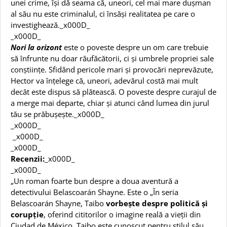
unei crime, îşi dă seama că, uneori, cel mai mare dușman
al său nu este criminalul, ci însăși realitatea pe care o
investighează._x000D_
_x000D_
Nori la orizont
este o poveste despre un om care trebuie
să înfrunte nu doar răufăcătorii, ci și umbrele propriei sale
conștiințe. Sfidând pericole mari și provocări neprevăzute,
Hector va înțelege că, uneori, adevărul costă mai mult
decât este dispus să plătească. O poveste despre curajul de
a merge mai departe, chiar și atunci când lumea din jurul
tău se prăbușește._x000D_
_x000D_
_x000D_
_x000D_
Recenzii:
_x000D_
_x000D_
„Un roman foarte bun despre a doua aventură a
detectivului Belascoarán Shayne. Este o „În seria
Belascoarán Shayne, Taibo
vorbește despre politică și
corupție
, oferind cititorilor o imagine reală a vieții din
Ciudad de México. Taibo este cunoscut pentru stilul său