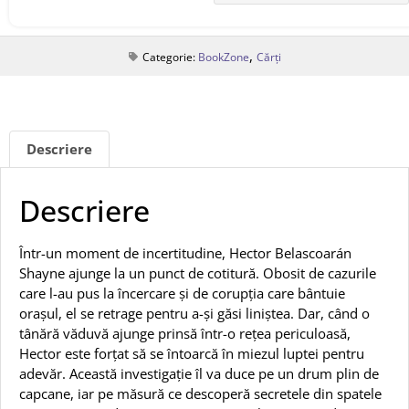
,
Categorie:
BookZone
Cărți
Descriere
Descriere
Într-un moment de incertitudine, Hector Belascoarán
Shayne ajunge la un punct de cotitură. Obosit de cazurile
care l-au pus la încercare și de corupția care bântuie
orașul, el se retrage pentru a-și găsi liniștea. Dar, când o
tânără văduvă ajunge prinsă într-o rețea periculoasă,
Hector este forțat să se întoarcă în miezul luptei pentru
adevăr. Această investigație îl va duce pe un drum plin de
capcane, iar pe măsură ce descoperă secretele din spatele