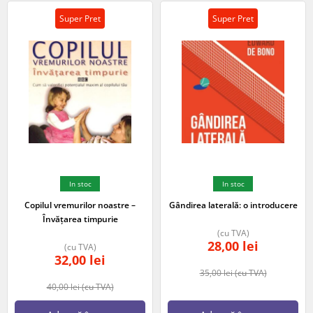
Super Pret
Super Pret
In stoc
In stoc
Copilul vremurilor noastre –
Gândirea laterală: o introducere
Învățarea timpurie
(cu TVA)
28,00
lei
(cu TVA)
32,00
lei
35,00
lei
(cu TVA)
40,00
lei
(cu TVA)