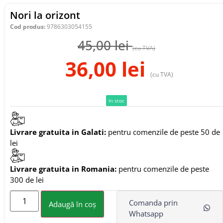
Nori la orizont
Cod produs:
9786303054155
45,00
lei
(cu TVA)
36,00
lei
(cu TVA)
In stoc
Livrare gratuita in Galati:
pentru comenzile de peste 50 de
lei
Livrare gratuita in Romania:
pentru comenzile de peste
300 de lei
Comanda prin
Adaugă în coș
Whatsapp