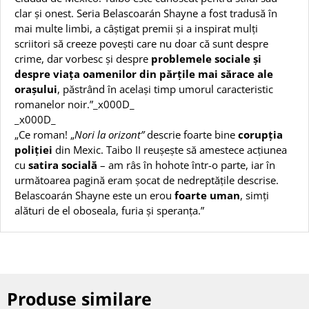
clar și onest. Seria Belascoarán Shayne a fost tradusă în
mai multe limbi, a câștigat premii și a inspirat mulți
scriitori să creeze povești care nu doar că sunt despre
crime, dar vorbesc și despre
problemele sociale și
despre viața oamenilor din părțile mai sărace ale
orașului
, păstrând în același timp umorul caracteristic
romanelor noir.”_x000D_
_x000D_
„Ce roman! „
Nori la orizont”
descrie foarte bine
corupția
poliției
din Mexic. Taibo II reușește să amestece acțiunea
cu
satira socială
– am râs în hohote într-o parte, iar în
următoarea pagină eram șocat de nedreptățile descrise.
Belascoarán Shayne este un erou
foarte uman
, simți
alături de el oboseala, furia și speranța.”
Produse similare